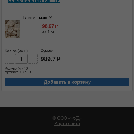
Сахар колотый 10кг ТУ
Ед.изм:
98.97
c
за 1 кг
Кол-во (меш.):
Сумма:
989.7
c
Кол-во (кг)
10
Артикул: 07519
Добавить в корзину
© ООО «ФУД»
Карта сайта