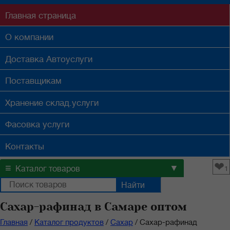
Главная
страница
О компании
Доставка
Автоуслуги
Поставщикам
Хранение
склад.услуги
Фасовка
услуги
Контакты
❤
≡
▼
Каталог товаров
1
Сахар-рафинад в Самаре оптом
Главная
/
Каталог продуктов
/
Сахар
/
Сахар-рафинад