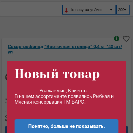
По весу за уп/меш
200
i
Сахар-рафинад "Восточная столица" 0,4 кг *40 шт/
уп
Ед.изм:
Новый товар
47.32
46.56
c
c
за 1 шт
за 1 шт если кол-во кратно: 10 шт
Уважаемые, Клиенты.
В нашем ассортименте появились Рыбная и
Кол-во (шт):
Сумма:
Мясная консервация ТМ БАРС.
465.6
c
Кол-во (уп.)
0.25
Артикул: 07744
Понятно, больше не показывать.
Добавить в корзину