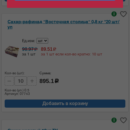
i
Сахар-рафинад "Восточная столица" 0,8 кг *20 шт/
уп
Ед.изм:
90.97
89.51
c
c
за 1 шт
за 1 шт если кол-во кратно: 10 шт
Кол-во (шт):
Сумма:
895.1
c
Кол-во (уп.)
0.5
Артикул: 07743
Добавить в корзину
i