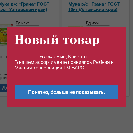
Мука в/с "Грана" ГОСТ
Мука в/с "Грана" ГОСТ
25кг (Алтайский край)
10кг (Алтайский край)
Ед.изм:
Ед.изм:
меш.
меш.
Новый товар
31.78
34.25
c
c
за 1 кг
за 1 кг
Уважаемые, Клиенты.
ол-во (меш.):
Сумма:
Кол-во (меш.):
Сумма:
В нашем ассортименте появились Рыбная и
794.5
342.5
c
c
Мясная консервация ТМ БАРС.
ол-во (кг)
25
Кол-во (кг)
10
ртикул: 03713
Артикул: 03710
Добавить в корзину
Добавить в корзину
Понятно, больше не показывать.