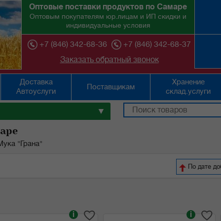
Оптовые поставки продуктов по Самаре
Оптовым покупателям юр.лицам и ИП скидки и
индивидуальные условия
+7 (846) 342-68-36
+7 (846) 342-68-37
Заказать обратный звонок
Доставка
Хранение
Поставщикам
Автоуслуги
склад.услуги
▼
маре
Мука "Грана"
По дате д
i
i