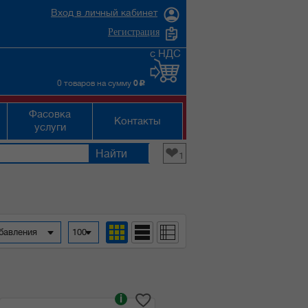
Вход в личный кабинет
Регистрация
с НДС
0 товаров на сумму
0
c
Фасовка
Контакты
услуги
❤
1
обавления
100
i