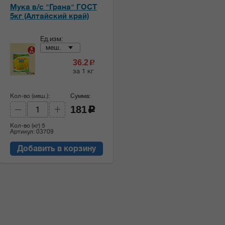
Мука в/с "Грана" ГОСТ
5кг (Алтайский край)
Ед.изм:
меш.
36.2
c
за 1 кг
Кол-во (меш.):
Сумма:
181
c
Кол-во (кг)
5
Артикул: 03709
Добавить в корзину