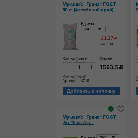
Мука в/с "Грана" ГОСТ
50кг (Алтайский край)
Ед.изм:
меш.
31.27
c
за 1 кг
Кол-во (меш.):
Сумма:
К
1563.5
c
Кол-во (кг)
50
К
Артикул: 03715
А
Добавить в корзину
i
Мука в/с "Грана" ГОСТ
2кг *6 шт/уп...
пал.