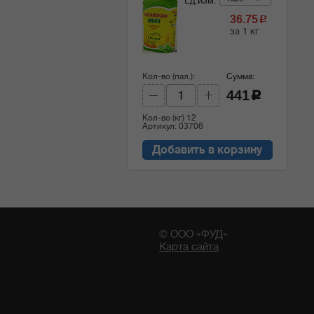
Ед.изм:
36.75
c
за 1 кг
Кол-во (пал.):
Сумма:
441
c
Кол-во (кг)
12
Артикул: 03706
Добавить в корзину
© ООО «ФУД»
Карта сайта