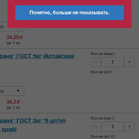
Кол-во (кг)
10
Понятно, больше не показывать.
ш.
34.25
c
за 1 кг
Кол-во (меш.):
Грана" ГОСТ 5кг (Алтайский
Кол-во (кг)
5
ш.
36.2
c
за 1 кг
Кол-во (пал.):
Грана" ГОСТ 2кг *6 шт/уп
 край)
Кол-во (кг)
12