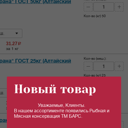
Грана" ГОСТ 50кг (Алтайский
Кол-во (кг)
50
ш.
31.27
c
за 1 кг
Кол-во (меш.):
Грана" ГОСТ 25кг (Алтайский
Кол-во (кг)
25
Новый товар
ш.
31.78
c
Уважаемые, Клиенты.
за 1 кг
В нашем ассортименте появились Рыбная и
Мясная консервация ТМ БАРС.
Кол-во (меш.):
Грана" ГОСТ 10кг (Алтайский