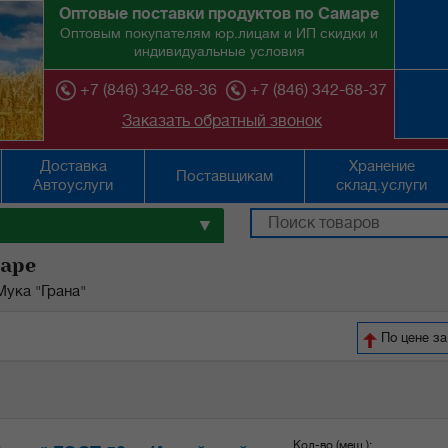
Оптовые поставки продуктов по Самаре
Оптовым покупателям юр.лицам и ИП скидки и
индивидуальные условия
+7 (846) 342-68-36
+7 (846) 342-68-37
Заказать обратный звонок
Доставка
Хранение
Поставщикам
Автоуслуги
склад.услуги
▼
маре
Мука "Грана"
По цене за
Кол-во (меш.):