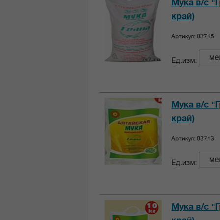
Мука в/с "
край)
Артикул: 03715
ме
Ед.изм:
Мука в/с "
край)
Артикул: 03713
ме
Ед.изм:
Мука в/с "