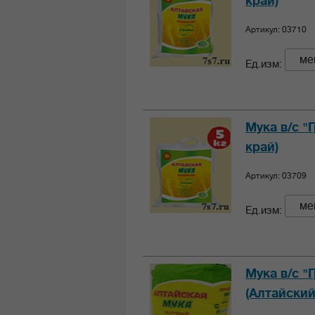
край)
Артикул: 03710
ме
Ед.изм:
Мука в/с "
край)
Артикул: 03709
ме
Ед.изм:
Мука в/с "
(Алтайский