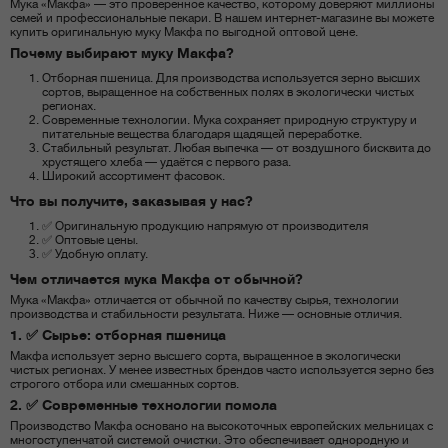
Мука «Макфа» — это проверенное качество, которому доверяют миллионы
семей и профессиональные пекари. В нашем интернет-магазине вы можете
купить оригинальную муку Макфа по выгодной оптовой цене.
Почему выбирают муку Макфа?
Отборная пшеница. Для производства используется зерно высших
сортов, выращенное на собственных полях в экологически чистых
регионах.
Современные технологии. Мука сохраняет природную структуру и
питательные вещества благодаря щадящей переработке.
Стабильный результат. Любая выпечка — от воздушного бисквита до
хрустящего хлеба — удаётся с первого раза.
Широкий ассортимент фасовок.
Что вы получите, заказывая у нас?
✅ Оригинальную продукцию напрямую от производителя
✅ Оптовые цены.
✅ Удобную оплату.
Чем отличается мука Макфа от обычной?
Мука «Макфа» отличается от обычной по качеству сырья, технологии
производства и стабильности результата. Ниже — основные отличия.
1. ✅ Сырье: отборная пшеница
Макфа использует зерно высшего сорта, выращенное в экологически
чистых регионах. У менее известных брендов часто используется зерно без
строгого отбора или смешанных сортов.
2. ✅ Современные технологии помола
Производство Макфа основано на высокоточных европейских мельницах с
многоступенчатой системой очистки. Это обеспечивает однородную и