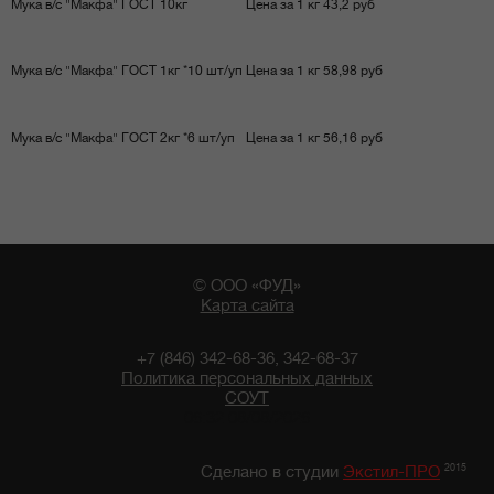
Мука в/с "Макфа" ГОСТ 10кг
Цена за 1 кг 43,2 руб
Мука в/с "Макфа" ГОСТ 1кг *10 шт/уп
Цена за 1 кг 58,98 руб
Мука в/с "Макфа" ГОСТ 2кг *6 шт/уп
Цена за 1 кг 56,16 руб
© ООО «ФУД»
Карта сайта
+7 (846) 342-68-36, 342-68-37
Политика персональных данных
СОУТ
06:32 08/08/2026
2015
Сделано в студии
Экстил-ПРО