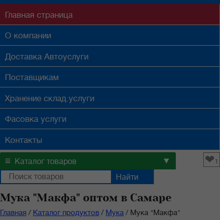
Главная
страница
О компании
Доставка
Автоуслуги
Поставщикам
Хранение
склад.услуги
Фасовка
услуги
Контакты
❤
≡
▼
Каталог товаров
1
Мука "Макфа" оптом в Самаре
Главная
/
Каталог продуктов
/
Мука
/
Мука "Макфа"