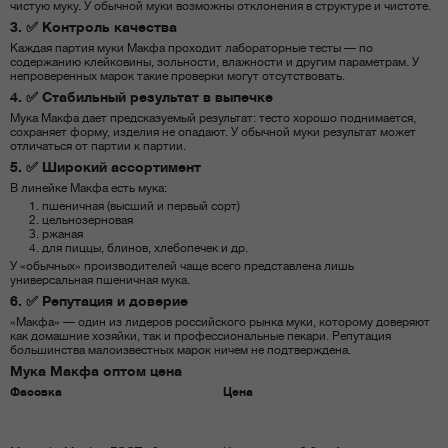
чистую муку. У обычной муки возможны отклонения в структуре и чистоте.
3. ✅ Контроль качества
Каждая партия муки Макфа проходит лабораторные тесты — по
содержанию клейковины, зольности, влажности и другим параметрам. У
непроверенных марок такие проверки могут отсутствовать.
4. ✅ Стабильный результат в выпечке
Мука Макфа дает предсказуемый результат: тесто хорошо поднимается,
сохраняет форму, изделия не опадают. У обычной муки результат может
отличаться от партии к партии.
5. ✅ Широкий ассортимент
В линейке Макфа есть мука:
пшеничная (высший и первый сорт)
цельнозерновая
ржаная
для пиццы, блинов, хлебопечек и др.
У «обычных» производителей чаще всего представлена лишь
универсальная пшеничная мука.
6. ✅ Репутация и доверие
«Макфа» — один из лидеров российского рынка муки, которому доверяют
как домашние хозяйки, так и профессиональные пекари. Репутация
большинства малоизвестных марок ничем не подтверждена.
Мука Макфа оптом цена
Фасовка
Цена