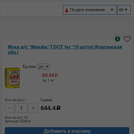
По дате изменения
60
i
Мука в/с "Макфа" ГОСТ 1кг *10 шт/уп (Курганская
обл.)
Ед.изм:
64.44
c
за 1 кг
Кол-во (уп.):
Сумма:
644.4
c
Кол-во (кг)
10
Артикул: 02644
Добавить в корзину