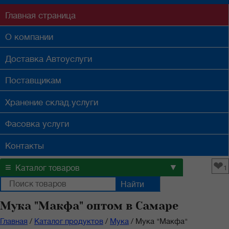
Главная
страница
О компании
Доставка
Автоуслуги
Поставщикам
Хранение
склад.услуги
Фасовка
услуги
Контакты
❤
≡
▼
Каталог товаров
1
Мука "Макфа" оптом в Самаре
Главная
/
Каталог продуктов
/
Мука
/
Мука "Макфа"