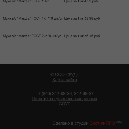
Мука в/с "Макфа" ГОСТ 10кг
Цена за 1 кг 43,2 руб
Мука в/с "Макфа" ГОСТ 1кг *10 шт/уп
Цена за 1 кг 58,98 руб
Мука в/с "Макфа" ГОСТ 2кг *6 шт/уп
Цена за 1 кг 56,16 руб
© ООО «ФУД»
Карта сайта
+7 (846) 342-68-36, 342-68-37
Политика персональных данных
СОУТ
13:59 08/08/2026
2015
Сделано в студии
Экстил-ПРО