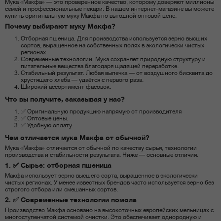
Мука «Макфа» — это проверенное качество, которому доверяют миллионы
семей и профессиональные пекари. В нашем интернет-магазине вы можете
купить оригинальную муку Макфа по выгодной оптовой цене.
Почему выбирают муку Макфа?
Отборная пшеница. Для производства используется зерно высших
сортов, выращенное на собственных полях в экологически чистых
регионах.
Современные технологии. Мука сохраняет природную структуру и
питательные вещества благодаря щадящей переработке.
Стабильный результат. Любая выпечка — от воздушного бисквита до
хрустящего хлеба — удаётся с первого раза.
Широкий ассортимент фасовок.
Что вы получите, заказывая у нас?
✅ Оригинальную продукцию напрямую от производителя
✅ Оптовые цены.
✅ Удобную оплату.
Чем отличается мука Макфа от обычной?
Мука «Макфа» отличается от обычной по качеству сырья, технологии
производства и стабильности результата. Ниже — основные отличия.
1. ✅ Сырье: отборная пшеница
Макфа использует зерно высшего сорта, выращенное в экологически
чистых регионах. У менее известных брендов часто используется зерно без
строгого отбора или смешанных сортов.
2. ✅ Современные технологии помола
Производство Макфа основано на высокоточных европейских мельницах с
многоступенчатой системой очистки. Это обеспечивает однородную и