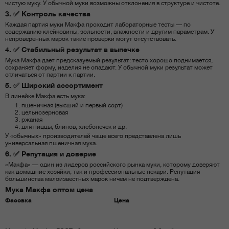
чистую муку. У обычной муки возможны отклонения в структуре и чистоте.
3. ✅ Контроль качества
Каждая партия муки Макфа проходит лабораторные тесты — по
содержанию клейковины, зольности, влажности и другим параметрам. У
непроверенных марок такие проверки могут отсутствовать.
4. ✅ Стабильный результат в выпечке
Мука Макфа дает предсказуемый результат: тесто хорошо поднимается,
сохраняет форму, изделия не опадают. У обычной муки результат может
отличаться от партии к партии.
5. ✅ Широкий ассортимент
В линейке Макфа есть мука:
пшеничная (высший и первый сорт)
цельнозерновая
ржаная
для пиццы, блинов, хлебопечек и др.
У «обычных» производителей чаще всего представлена лишь
универсальная пшеничная мука.
6. ✅ Репутация и доверие
«Макфа» — один из лидеров российского рынка муки, которому доверяют
как домашние хозяйки, так и профессиональные пекари. Репутация
большинства малоизвестных марок ничем не подтверждена.
Мука Макфа оптом цена
Фасовка
Цена