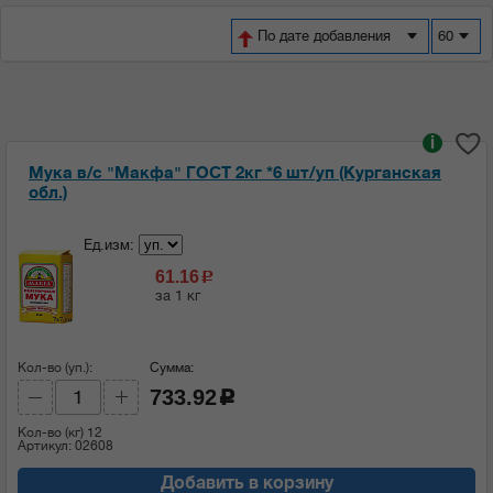
По дате добавления
60
i
Мука в/с "Макфа" ГОСТ 2кг *6 шт/уп (Курганская
обл.)
Ед.изм:
61.16
c
за 1 кг
Кол-во (уп.):
Сумма:
733.92
c
Кол-во (кг)
12
Артикул: 02608
Добавить в корзину