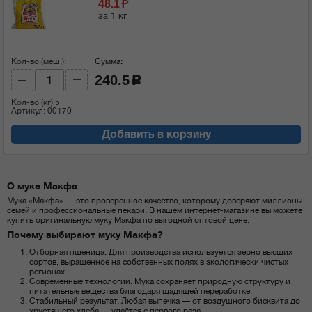
48.1
c
за 1 кг
Кол-во (меш.):
Сумма:
240.5
c
Кол-во (кг)
5
Артикул: 00170
Добавить в корзину
О муке Макфа
Мука «Макфа» — это проверенное качество, которому доверяют миллионы
семей и профессиональные пекари. В нашем интернет-магазине вы можете
купить оригинальную муку Макфа по выгодной оптовой цене.
Почему выбирают муку Макфа?
Отборная пшеница. Для производства используется зерно высших
сортов, выращенное на собственных полях в экологически чистых
регионах.
Современные технологии. Мука сохраняет природную структуру и
питательные вещества благодаря щадящей переработке.
Стабильный результат. Любая выпечка — от воздушного бисквита до
хрустящего хлеба — удаётся с первого раза.