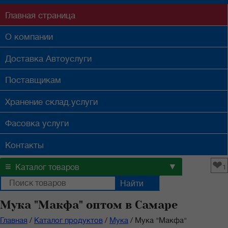
Главная
страница
О компании
Доставка
Автоуслуги
Поставщикам
Хранение
склад.услуги
Фасовка
услуги
Контакты
❤
≡
▼
Каталог товаров
1
Мука "Макфа" оптом в Самаре
Главная
/
Каталог продуктов
/
Мука
/
Мука "Макфа"