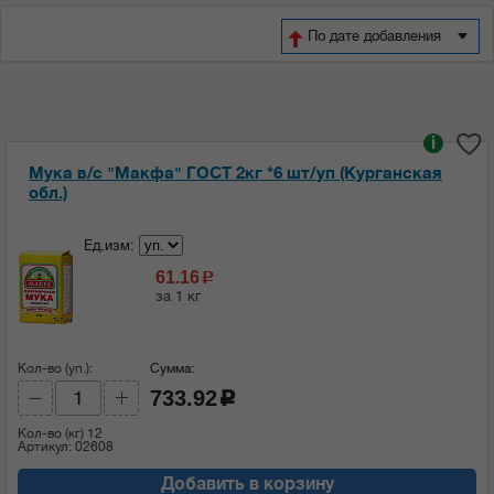
По дате добавления
i
Мука в/с "Макфа" ГОСТ 2кг *6 шт/уп (Курганская
обл.)
Ед.изм:
61.16
c
за 1 кг
Кол-во (уп.):
Сумма:
733.92
c
Кол-во (кг)
12
Артикул: 02608
Добавить в корзину