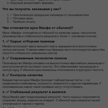
Широкий ассортимент фасовок.
Что вы получите, заказывая у нас?
✅ Оригинальную продукцию напрямую от производителя
✅ Оптовые цены.
✅ Удобную оплату.
Чем отличается мука Макфа от обычной?
Мука «Макфа» отличается от обычной по качеству сырья, технологии
производства и стабильности результата. Ниже — основные отличия.
1. ✅ Сырье: отборная пшеница
Макфа использует зерно высшего сорта, выращенное в экологически
чистых регионах. У менее известных брендов часто используется зерно без
строгого отбора или смешанных сортов.
2. ✅ Современные технологии помола
Производство Макфа основано на высокоточных европейских мельницах с
многоступенчатой системой очистки. Это обеспечивает однородную и
чистую муку. У обычной муки возможны отклонения в структуре и чистоте.
3. ✅ Контроль качества
Каждая партия муки Макфа проходит лабораторные тесты — по
содержанию клейковины, зольности, влажности и другим параметрам. У
непроверенных марок такие проверки могут отсутствовать.
4. ✅ Стабильный результат в выпечке
Мука Макфа дает предсказуемый результат: тесто хорошо поднимается,
сохраняет форму, изделия не опадают. У обычной муки результат может
отличаться от партии к партии.