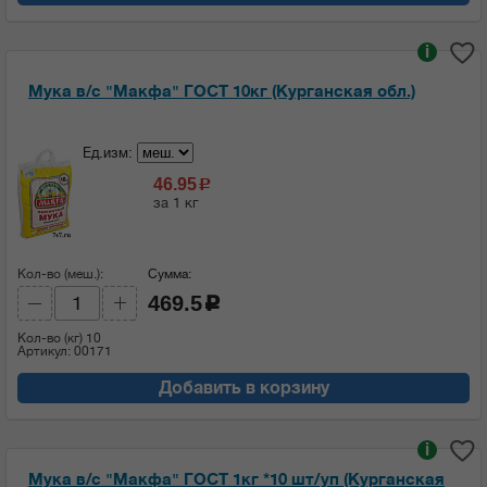
i
Мука в/с "Макфа" ГОСТ 10кг (Курганская обл.)
Ед.изм:
46.95
c
за 1 кг
Кол-во (меш.):
Сумма:
469.5
c
Кол-во (кг)
10
Артикул: 00171
Добавить в корзину
i
Мука в/с "Макфа" ГОСТ 1кг *10 шт/уп (Курганская