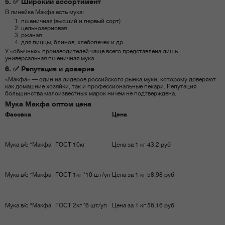
5. ✅ Широкий ассортимент
В линейке Макфа есть мука:
пшеничная (высший и первый сорт)
цельнозерновая
ржаная
для пиццы, блинов, хлебопечек и др.
У «обычных» производителей чаще всего представлена лишь
универсальная пшеничная мука.
6. ✅ Репутация и доверие
«Макфа» — один из лидеров российского рынка муки, которому доверяют
как домашние хозяйки, так и профессиональные пекари. Репутация
большинства малоизвестных марок ничем не подтверждена.
Мука Макфа оптом цена
Фасовка
Цена
Мука в/с "Макфа" ГОСТ 10кг
Цена за 1 кг 43,2 руб
Мука в/с "Макфа" ГОСТ 1кг *10 шт/уп
Цена за 1 кг 58,98 руб
Мука в/с "Макфа" ГОСТ 2кг *6 шт/уп
Цена за 1 кг 56,16 руб