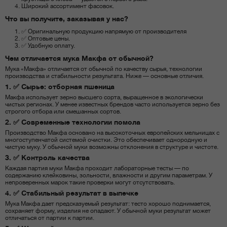
Широкий ассортимент фасовок.
Что вы получите, заказывая у нас?
✅ Оригинальную продукцию напрямую от производителя
✅ Оптовые цены.
✅ Удобную оплату.
Чем отличается мука Макфа от обычной?
Мука «Макфа» отличается от обычной по качеству сырья, технологии
производства и стабильности результата. Ниже — основные отличия.
1. ✅ Сырье: отборная пшеница
Макфа использует зерно высшего сорта, выращенное в экологически
чистых регионах. У менее известных брендов часто используется зерно без
строгого отбора или смешанных сортов.
2. ✅ Современные технологии помола
Производство Макфа основано на высокоточных европейских мельницах с
многоступенчатой системой очистки. Это обеспечивает однородную и
чистую муку. У обычной муки возможны отклонения в структуре и чистоте.
3. ✅ Контроль качества
Каждая партия муки Макфа проходит лабораторные тесты — по
содержанию клейковины, зольности, влажности и другим параметрам. У
непроверенных марок такие проверки могут отсутствовать.
4. ✅ Стабильный результат в выпечке
Мука Макфа дает предсказуемый результат: тесто хорошо поднимается,
сохраняет форму, изделия не опадают. У обычной муки результат может
отличаться от партии к партии.