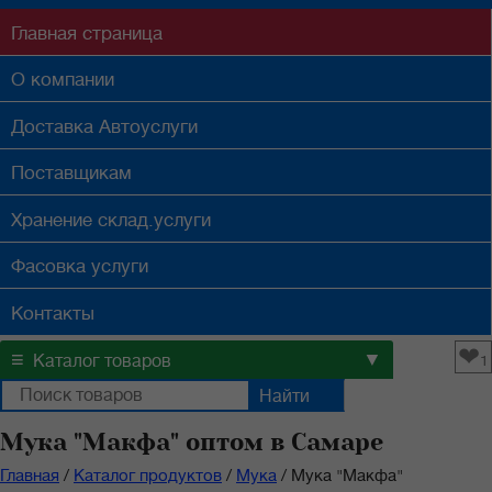
Главная
страница
О компании
Доставка
Автоуслуги
Поставщикам
Хранение
склад.услуги
Фасовка
услуги
Контакты
❤
≡
▼
Каталог товаров
1
Мука "Макфа" оптом в Самаре
Главная
/
Каталог продуктов
/
Мука
/
Мука "Макфа"