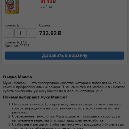
61.16
c
за 1 кг
Кол-во (уп.):
Сумма:
733.92
c
Кол-во (кг)
12
Артикул: 02608
Добавить в корзину
О муке Макфа
Мука «Макфа» — это проверенное качество, которому доверяют миллионы
семей и профессиональные пекари. В нашем интернет-магазине вы можете
купить оригинальную муку Макфа по выгодной оптовой цене.
Почему выбирают муку Макфа?
Отборная пшеница. Для производства используется зерно высших
сортов, выращенное на собственных полях в экологически чистых
регионах.
Современные технологии. Мука сохраняет природную структуру и
питательные вещества благодаря щадящей переработке.
Стабильный результат. Любая выпечка — от воздушного бисквита до
хрустящего хлеба — удаётся с первого раза.