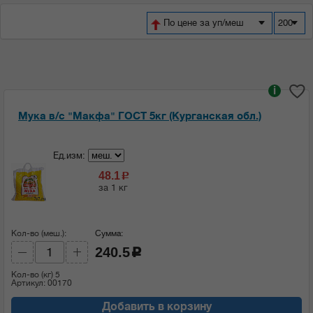
По цене за уп/меш
200
i
Мука в/с "Макфа" ГОСТ 5кг (Курганская обл.)
Ед.изм:
48.1
c
за 1 кг
Кол-во (меш.):
Сумма:
240.5
c
Кол-во (кг)
5
Артикул: 00170
Добавить в корзину