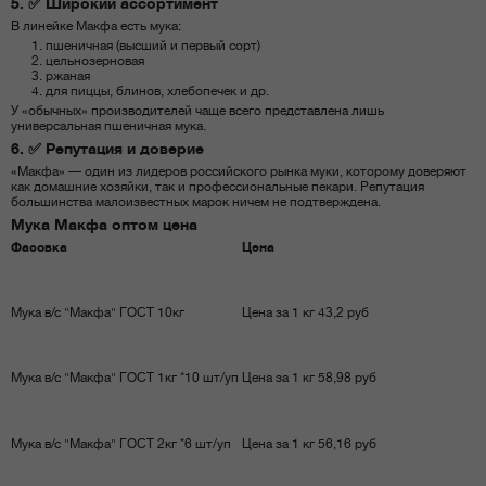
5. ✅ Широкий ассортимент
В линейке Макфа есть мука:
пшеничная (высший и первый сорт)
цельнозерновая
ржаная
для пиццы, блинов, хлебопечек и др.
У «обычных» производителей чаще всего представлена лишь
универсальная пшеничная мука.
6. ✅ Репутация и доверие
«Макфа» — один из лидеров российского рынка муки, которому доверяют
как домашние хозяйки, так и профессиональные пекари. Репутация
большинства малоизвестных марок ничем не подтверждена.
Мука Макфа оптом цена
Фасовка
Цена
Мука в/с "Макфа" ГОСТ 10кг
Цена за 1 кг 43,2 руб
Мука в/с "Макфа" ГОСТ 1кг *10 шт/уп
Цена за 1 кг 58,98 руб
Мука в/с "Макфа" ГОСТ 2кг *6 шт/уп
Цена за 1 кг 56,16 руб