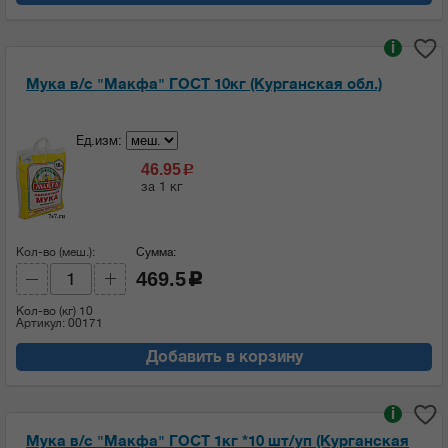
i
Мука в/с "Макфа" ГОСТ 10кг (Курганская обл.)
Ед.изм:
46.95
c
за 1 кг
Кол-во (меш.):
Сумма:
469.5
c
Кол-во (кг)
10
Артикул: 00171
Добавить в корзину
i
Мука в/с "Макфа" ГОСТ 1кг *10 шт/уп (Курганская