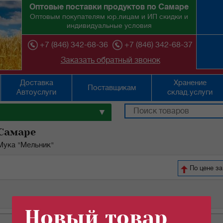
Оптовые поставки продуктов по Самаре
Оптовым покупателям юр.лицам и ИП скидки и
индивидуальные условия
+7 (846) 342-68-36
+7 (846) 342-68-37
Заказать обратный звонок
Доставка
Хранение
Поставщикам
Автоуслуги
склад.услуги
▼
 Самаре
Мука "Мельник"
По цене за
Новый товар
ед.изм
цена
кол-во