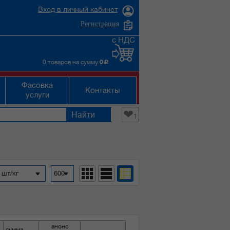
Вход в личный кабинет
Регистрация
с НДС
0 товаров на сумму
0
c
Фасовка
Контакты
услуги
❤
1
 шт/кг
600
анонс
сумма