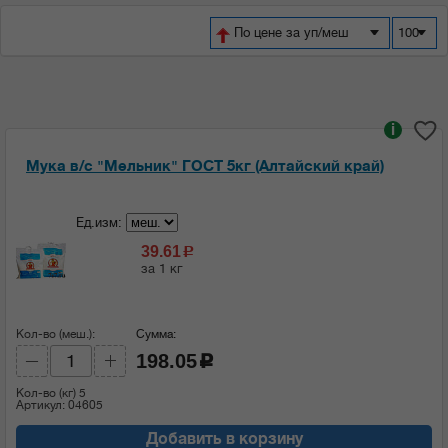
По цене за уп/меш
100
i
Мука в/с "Мельник" ГОСТ 5кг (Алтайский край)
Ед.изм:
39.61
c
за 1 кг
Кол-во (меш.):
Сумма:
198.05
c
Кол-во (кг)
5
Артикул: 04605
Добавить в корзину