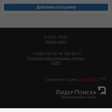
Добавить в корзину
© ООО «ФУД»
Карта сайта
+7 (846) 342-68-36, 342-68-37
Политика персональных данных
СОУТ
14:31 08/08/2026
2015
Сделано в студии
Экстил-ПРО
Продвижение сайта
Главная
/
Каталог продуктов
/
Мука
/
Мука "Мельник"