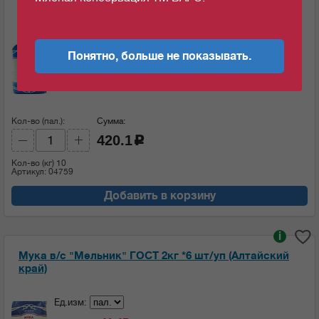
край)
Ед.изм:
Понятно, больше не показывать.
42.01
c
за 1 кг
Кол-во (пал.):
Сумма:
420.1
c
Кол-во (кг)
10
Артикул: 04759
Добавить в корзину
i
Мука в/с "Мельник" ГОСТ 2кг *6 шт/уп (Алтайский
край)
Ед.изм: