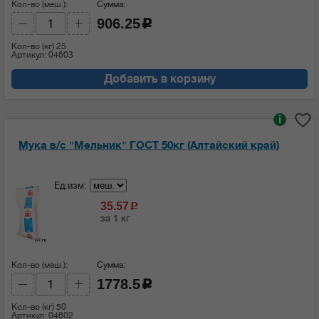
Кол-во (меш.):
Сумма:
906.25
c
Кол-во (кг)
25
Артикул: 04603
Добавить в корзину
i
Мука в/с "Мельник" ГОСТ 50кг (Алтайский край)
Ед.изм:
35.57
c
за 1 кг
Кол-во (меш.):
Сумма:
1778.5
c
Кол-во (кг)
50
Артикул: 04602