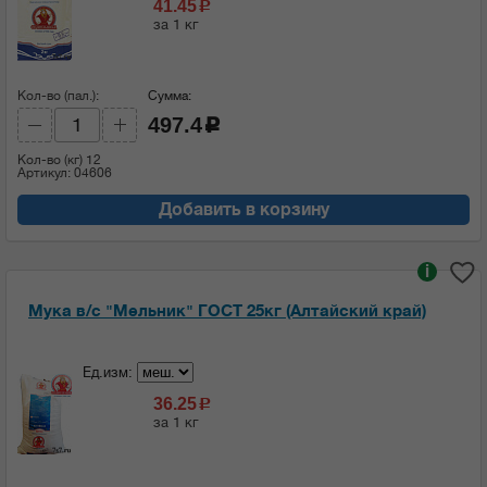
41.45
c
за 1 кг
Кол-во (пал.):
Сумма:
497.4
c
Кол-во (кг)
12
Артикул: 04606
Добавить в корзину
i
Мука в/с "Мельник" ГОСТ 25кг (Алтайский край)
Ед.изм:
36.25
c
за 1 кг