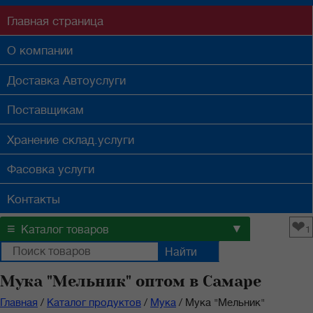
Главная
страница
О компании
Доставка
Автоуслуги
Поставщикам
Хранение
склад.услуги
Фасовка
услуги
Контакты
❤
≡
▼
Каталог товаров
1
Мука "Мельник" оптом в Самаре
Главная
/
Каталог продуктов
/
Мука
/
Мука "Мельник"