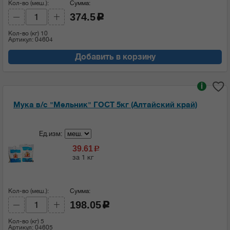
Кол-во (меш.):
Сумма:
374.5
c
Кол-во (кг)
10
Артикул: 04604
Добавить в корзину
i
Мука в/с "Мельник" ГОСТ 5кг (Алтайский край)
Ед.изм:
39.61
c
за 1 кг
Кол-во (меш.):
Сумма:
198.05
c
Кол-во (кг)
5
Артикул: 04605