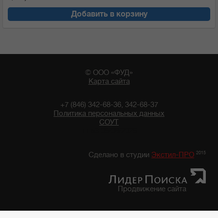
Добавить в корзину
© ООО «ФУД»
Карта сайта
+7 (846) 342-68-36, 342-68-37
Политика персональных данных
СОУТ
11:53 06/08/2026
2015
Сделано в студии
Экстил-ПРО
Продвижение сайта
Главная
/
Каталог продуктов
/
Мука
/
Мука "Мельник"