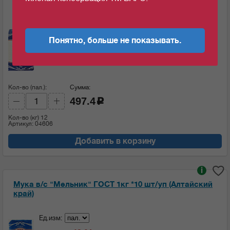
край)
Ед.изм:
Понятно, больше не показывать.
41.45
c
за 1 кг
Кол-во (пал.):
Сумма:
497.4
c
Кол-во (кг)
12
Артикул: 04606
Добавить в корзину
i
Мука в/с "Мельник" ГОСТ 1кг *10 шт/уп (Алтайский
край)
Ед.изм: