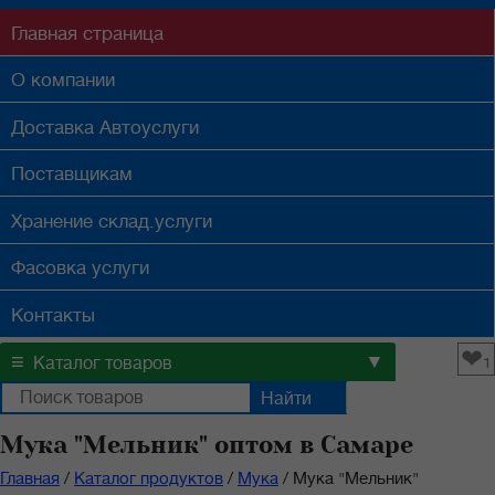
Главная
страница
О компании
Доставка
Автоуслуги
Поставщикам
Хранение
склад.услуги
Фасовка
услуги
Контакты
❤
≡
▼
Каталог товаров
1
Мука "Мельник" оптом в Самаре
Главная
/
Каталог продуктов
/
Мука
/
Мука "Мельник"