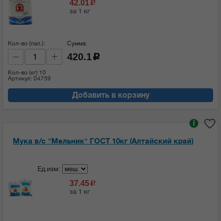
42.01
c
за 1 кг
Кол-во (пал.):
Сумма:
420.1
c
Кол-во (кг)
10
Артикул: 04759
Добавить в корзину
i
Мука в/с "Мельник" ГОСТ 10кг (Алтайский край)
Ед.изм:
37.45
c
за 1 кг