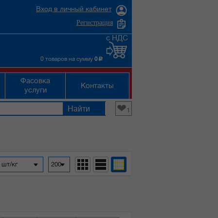
Вход в личный кабинет
Регистрация
с НДС
0 товаров на сумму
0
c
Фасовка
Контакты
услуги
❤
1
 шт/кг
200