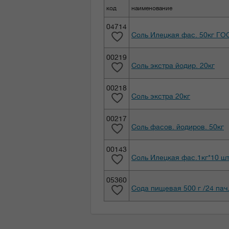
код
наименование
04714
Соль Илецкая фас. 50кг ГО
00219
Соль экстра йодир. 20кг
00218
Соль экстра 20кг
00217
Соль фасов. йодиров. 50кг
00143
Соль Илецкая фас.1кг*10 шт
05360
Сода пищевая 500 г /24 пач.