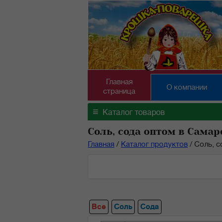
Главная
О компании
страница
≡
Каталог товаров
Соль, сода оптом в Самар
Главная
/
Каталог продуктов
/
Соль, с
Все
Соль
Сода