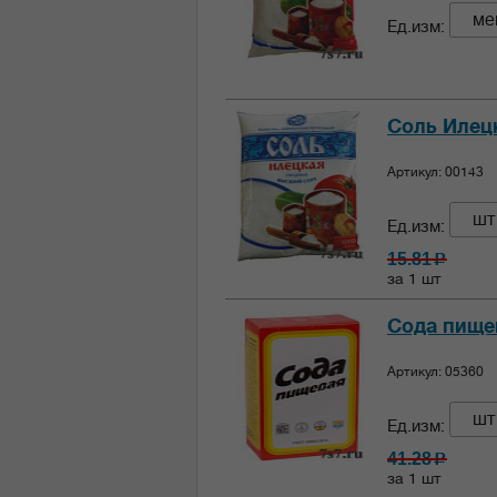
ме
Ед.изм:
Соль Илецк
Артикул: 00143
шт
Ед.изм:
15.81
c
за 1 шт
Сода пищев
Артикул: 05360
шт
Ед.изм:
41.28
c
за 1 шт