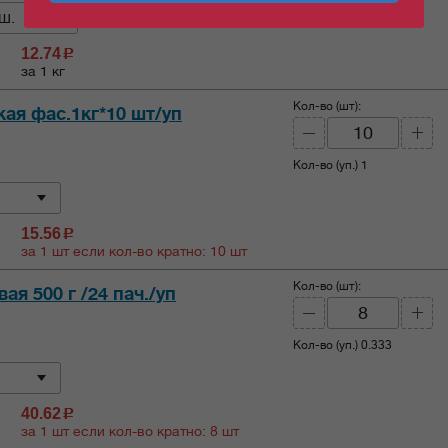
ш.
12.74
c
за 1 кг
Кол-во (шт):
ая фас.1кг*10 шт/уп
Кол-во (уп.)
1
15.56
c
за 1 шт если кол-во кратно: 10 шт
Кол-во (шт):
ая 500 г /24 пач./уп
Кол-во (уп.)
0.333
40.62
c
за 1 шт если кол-во кратно: 8 шт