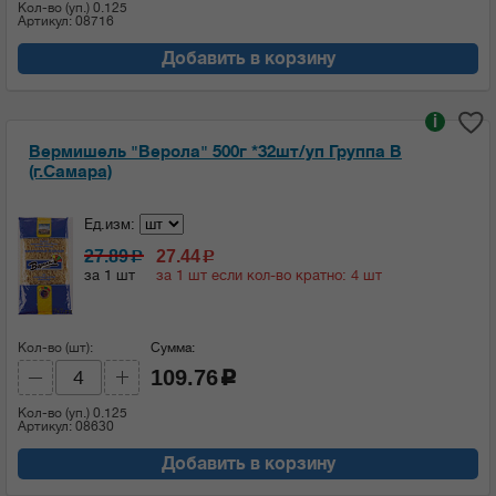
Кол-во (уп.)
0.125
Артикул: 08716
Добавить в корзину
i
Вермишель "Верола" 500г *32шт/уп Группа В
(г.Самара)
Ед.изм:
27.89
27.44
c
c
за 1 шт
за 1 шт если кол-во кратно: 4 шт
Кол-во (шт):
Сумма:
109.76
c
Кол-во (уп.)
0.125
Артикул: 08630
Добавить в корзину