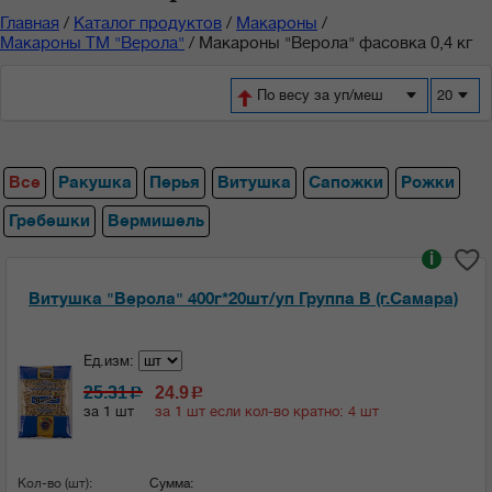
Главная
/
Каталог продуктов
/
Макароны
/
Макароны ТМ "Верола"
/
Макароны "Верола" фасовка 0,4 кг
По весу за уп/меш
20
Все
Ракушка
Перья
Витушка
Сапожки
Рожки
Гребешки
Вермишель
i
Витушка "Верола" 400г*20шт/уп Группа В (г.Самара)
Ед.изм:
25.31
24.9
c
c
за 1 шт
за 1 шт если кол-во кратно: 4 шт
Кол-во (шт):
Сумма: