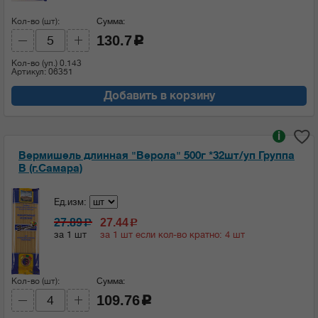
Кол-во (шт):
Сумма:
130.7
c
Кол-во (уп.)
0.143
Артикул: 06351
Добавить в корзину
i
Вермишель длинная "Верола" 500г *32шт/уп Группа
В (г.Самара)
Ед.изм:
27.89
27.44
c
c
за 1 шт
за 1 шт если кол-во кратно: 4 шт
Кол-во (шт):
Сумма:
109.76
c