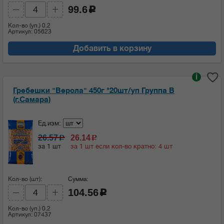
99.6
c
Кол-во (уп.)
0.2
Артикул: 05623
Добавить в корзину
i
Гребешки "Верола" 450г *20шт/уп Группа В
(г.Самара)
Ед.изм:
26.57
26.14
c
c
за 1 шт
за 1 шт если кол-во кратно: 4 шт
Кол-во (шт):
Сумма:
104.56
c
Кол-во (уп.)
0.2
Артикул: 07437