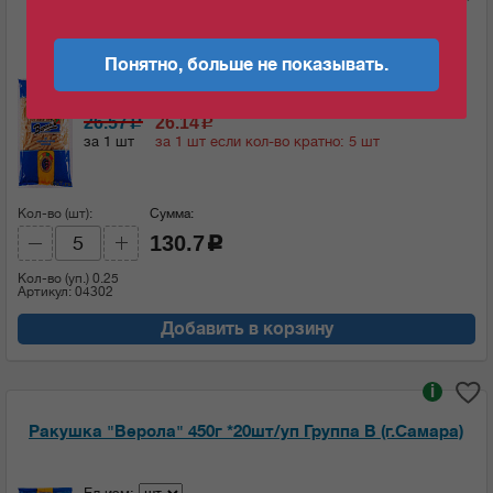
Перья "Верола" 450г *20шт/уп Группа В (г.Самара)
Понятно, больше не показывать.
Ед.изм:
26.57
26.14
c
c
за 1 шт
за 1 шт если кол-во кратно: 5 шт
Кол-во (шт):
Сумма:
130.7
c
Кол-во (уп.)
0.25
Артикул: 04302
Добавить в корзину
i
Ракушка "Верола" 450г *20шт/уп Группа В (г.Самара)