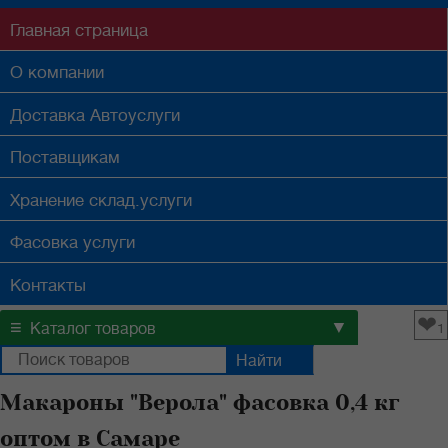
Главная
страница
О компании
Доставка
Автоуслуги
Поставщикам
Хранение
склад.услуги
Фасовка
услуги
Контакты
❤
≡
▼
Каталог товаров
1
Макароны "Верола" фасовка 0,4 кг
оптом в Самаре