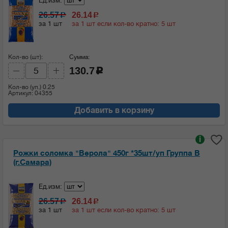
Ед.изм:
26.57
26.14
c
c
за 1 шт
за 1 шт если кол-во кратно: 5 шт
Кол-во (шт):
Сумма:
130.7
c
Кол-во (уп.)
0.25
Артикул: 04355
Добавить в корзину
i
Рожки соломка "Верола" 450г *35шт/уп Группа В
(г.Самара)
Ед.изм:
26.57
26.14
c
c
за 1 шт
за 1 шт если кол-во кратно: 5 шт