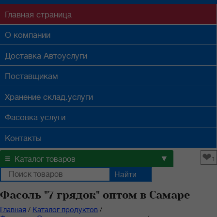
Главная
страница
О компании
Доставка
Автоуслуги
Поставщикам
Хранение
склад.услуги
Фасовка
услуги
Контакты
❤
≡
▼
Каталог товаров
1
Фасоль "7 грядок" оптом в Самаре
Главная
/
Каталог продуктов
/