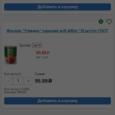
Добавить в корзину
i
Фасоль "7грядок" красная ж/б 400гр *12 шт/уп ГОСТ
Ед.изм:
95.89
c
за 1 шт
Кол-во (шт):
Сумма:
95.89
c
Кол-во (уп.)
0.083
Артикул: 06452
Добавить в корзину