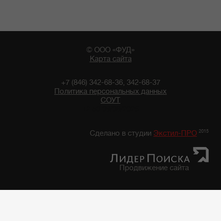
© ООО «ФУД»
Карта сайта
+7 (846) 342-68-36, 342-68-37
Политика персональных данных
СОУТ
12:50 09/08/2026
2015
Сделано в студии
Экстил-ПРО
Продвижение сайта
Главная
/
Каталог продуктов
/
Фруктово-Овощная консервация, закуски
/
Фруктово-овощная консервация "7 грядок"
/
Фасоль