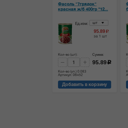
Фасоль "7грядок"
красная ж/б 400гр *12...
б
шт
Ед.изм:
95.89
c
за 1 шт
Кол-во (шт):
Сумма:
К
95.89
c
Кол-во (уп.)
0.083
К
Артикул: 06452
А
Добавить в корзину