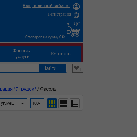
Вход в личный кабинет
Регистрация
с НДС
0 товаров на сумму
0
c
Фасовка
Контакты
услуги
❤
1
ация "7 грядок"
/
Фасоль
а уп/меш
100