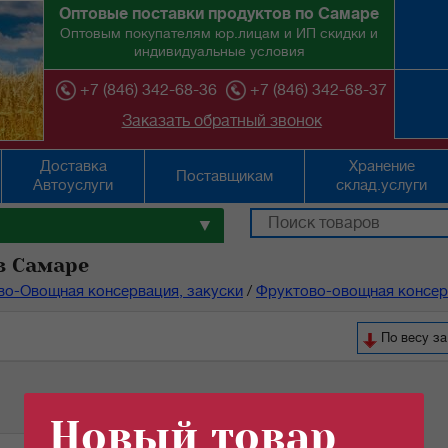
Оптовые поставки продуктов по Самаре
Оптовым покупателям юр.лицам и ИП скидки и
индивидуальные условия
+7 (846) 342-68-36
+7 (846) 342-68-37
Заказать обратный звонок
Доставка
Хранение
Поставщикам
Автоуслуги
склад.услуги
▼
в Самаре
во-Овощная консервация, закуски
/
Фруктово-овощная консерв
По весу з
Новый товар
i