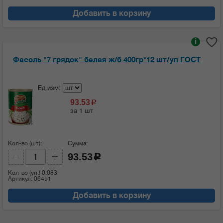
Добавить в корзину
i
Фасоль "7 грядок" белая ж/б 400гр*12 шт/уп ГОСТ
Ед.изм:
93.53
c
за 1 шт
Кол-во (шт):
Сумма:
93.53
c
Кол-во (уп.)
0.083
Артикул: 06451
Добавить в корзину