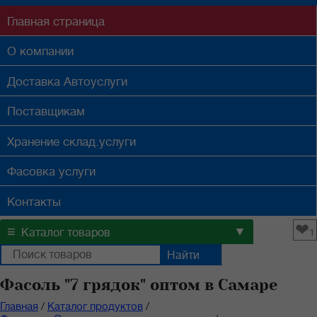
Главная
страница
О компании
Доставка
Автоуслуги
Поставщикам
Хранение
склад.услуги
Фасовка
услуги
Контакты
❤
≡
▼
Каталог товаров
1
Фасоль "7 грядок" оптом в Самаре
Главная
/
Каталог продуктов
/