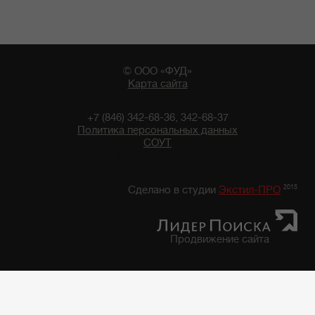
© ООО «ФУД»
Карта сайта
+7 (846) 342-68-36, 342-68-37
Политика персональных данных
СОУТ
07:26 07/08/2026
2015
Сделано в студии
Экстил-ПРО
Продвижение сайта
Главная
/
Каталог продуктов
/
Фруктово-Овощная консервация, закуски
/
Фруктово-овощная консервация "7 грядок"
/
Фасоль