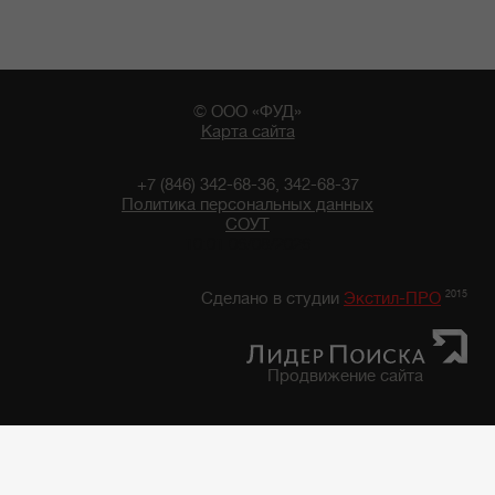
© ООО «ФУД»
Карта сайта
+7 (846) 342-68-36, 342-68-37
Политика персональных данных
СОУТ
10:01 06/08/2026
2015
Сделано в студии
Экстил-ПРО
Продвижение сайта
Главная
/
Каталог продуктов
/
Фруктово-Овощная консервация, закуски
/
Фруктово-овощная консервация "7 грядок"
/
Фасоль