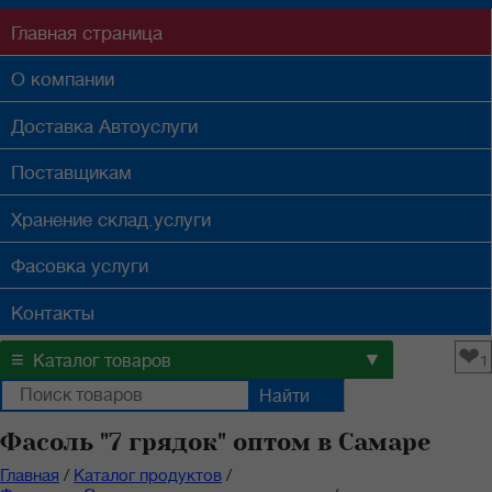
Главная
страница
О компании
Доставка
Автоуслуги
Поставщикам
Хранение
склад.услуги
Фасовка
услуги
Контакты
❤
≡
▼
Каталог товаров
1
Фасоль "7 грядок" оптом в Самаре
Главная
/
Каталог продуктов
/