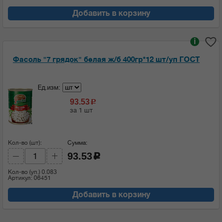
Добавить в корзину
i
Фасоль "7 грядок" белая ж/б 400гр*12 шт/уп ГОСТ
Ед.изм:
93.53
c
за 1 шт
Кол-во (шт):
Сумма:
93.53
c
Кол-во (уп.)
0.083
Артикул: 06451
Добавить в корзину