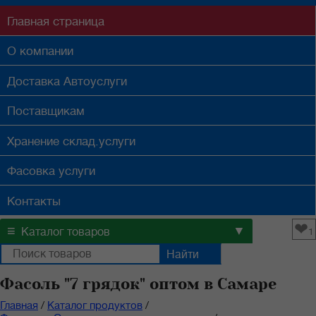
Главная
страница
О компании
Доставка
Автоуслуги
Поставщикам
Хранение
склад.услуги
Фасовка
услуги
Контакты
❤
≡
▼
Каталог товаров
1
Фасоль "7 грядок" оптом в Самаре
Главная
/
Каталог продуктов
/