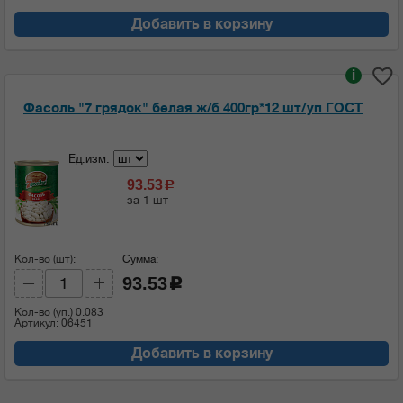
Добавить в корзину
i
Фасоль "7 грядок" белая ж/б 400гр*12 шт/уп ГОСТ
Ед.изм:
93.53
c
за 1 шт
Кол-во (шт):
Сумма:
93.53
c
Кол-во (уп.)
0.083
Артикул: 06451
Добавить в корзину