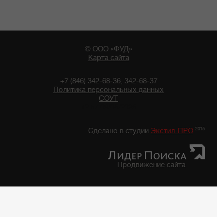
© ООО «ФУД»
Карта сайта
+7 (846) 342-68-36, 342-68-37
Политика персональных данных
СОУТ
12:57 09/08/2026
2015
Сделано в студии
Экстил-ПРО
Продвижение сайта
Главная
/
Каталог продуктов
/
Фруктово-Овощная консервация, закуски
/
Фруктово-овощная консервация "7 грядок"
/
Фасоль