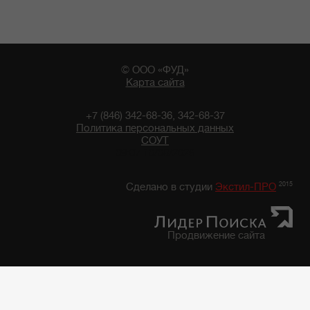
© ООО «ФУД»
Карта сайта
+7 (846) 342-68-36, 342-68-37
Политика персональных данных
СОУТ
09:07 10/08/2026
2015
Сделано в студии
Экстил-ПРО
Продвижение сайта
Главная
/
Каталог продуктов
/
Фруктово-Овощная консервация, закуски
/
Фруктово-овощная консервация "7 грядок"
/
Фасоль