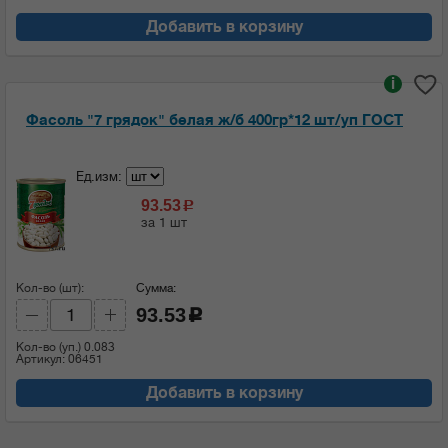
Добавить в корзину
i
Фасоль "7 грядок" белая ж/б 400гр*12 шт/уп ГОСТ
Ед.изм:
93.53
c
за 1 шт
Кол-во (шт):
Сумма:
93.53
c
Кол-во (уп.)
0.083
Артикул: 06451
Добавить в корзину