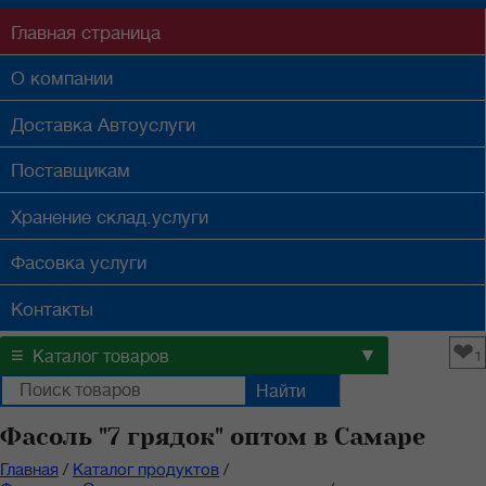
Главная
страница
О компании
Доставка
Автоуслуги
Поставщикам
Хранение
склад.услуги
Фасовка
услуги
Контакты
❤
≡
▼
Каталог товаров
1
Фасоль "7 грядок" оптом в Самаре
Главная
/
Каталог продуктов
/