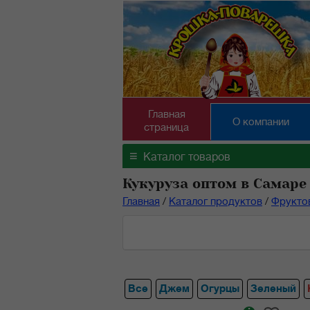
Главная
О компании
страница
≡
Каталог товаров
Кукуруза оптом в Самаре
Главная
/
Каталог продуктов
/
Фрукто
Все
Джем
Огурцы
Зеленый