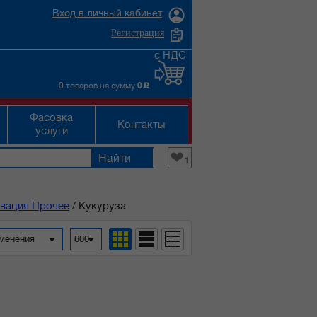
Вход в личный кабинет
Регистрация
с НДС
0 товаров на сумму
0
c
Фасовка
Контакты
услуги
❤
1
вация Прочее
/
Кукуруза
зменения
600