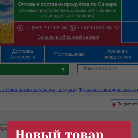
Оптовые поставки продуктов по Самаре
Оптовым покупателям юр.лицам и ИП скидки и
индивидуальные условия
+7 (846) 342-68-36
+7 (846) 342-68-37
Заказать обратный звонок
Доставка
Хранение
Поставщикам
Автоуслуги
склад.услуги
▼
во-Овощная консервация, закуски
/
Фруктово-овощная консер
По дате и
Кукуруза
Салат
Новый товар