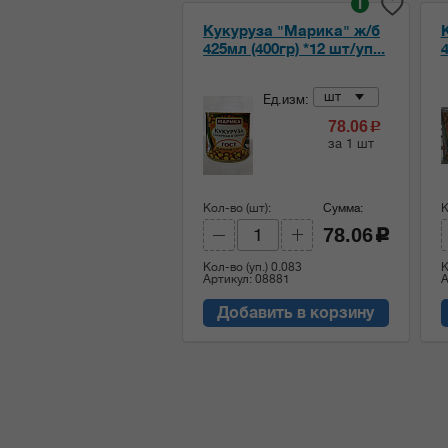
i
Кукуруза "Марика" ж/б
425мл (400гр) *12 шт/уп...
4
шт
Ед.изм:
78.06
c
за 1 шт
Кол-во (шт):
Сумма:
К
78.06
c
Кол-во (уп.)
0.083
К
Артикул: 08881
А
Добавить в корзину