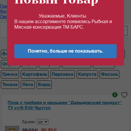
Главная
/
Каталог продуктов
/
Фруктово-Овощная консервация, закуски
/
Уважаемые, Клиенты.
Овощная консервация ТМ "Давыдовский продукт"
/
Плов
В нашем ассортименте появились Рыбная и
Мясная консервация ТМ БАРС.
По цене за уп/меш
200
Понятно, больше не показывать.
Все
Икра
Суп
Щи
Плов
Рагу
Нектар
Томаты
Огурцы
Горох
Закуска
Рассольник
Солянка
Гречка
Картофель
Перловка
Капуста
Фасоль
Токана
Лечо
Борщ
i
Плов с грибами и овощами "Давыдовский продукт"
ТУ ст/б 510г*6шт/уп
Ед.изм:
98.53
96.95
c
c