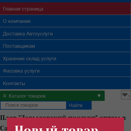
Главная
страница
О компании
Доставка
Автоуслуги
Поставщикам
Хранение
склад.услуги
Фасовка
услуги
Контакты
❤
≡
▼
Каталог товаров
1
Плов "Давыдовский продукт" оптом в
Новый товар
Самаре