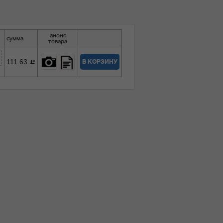
анонс
сумма
товара
111.63
В КОРЗИНУ
c