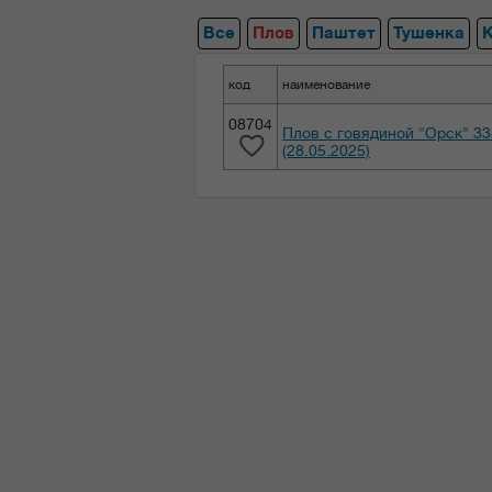
Все
Плов
Паштет
Тушенка
код
наименование
08704
Плов с говядиной "Орск" 33
(28.05.2025)