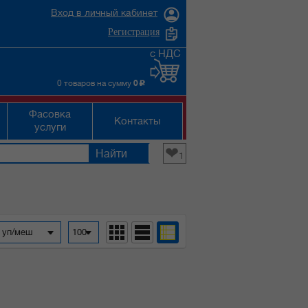
Вход в личный кабинет
Регистрация
с НДС
0 товаров на сумму
0
c
Фасовка
Контакты
услуги
❤
1
а уп/меш
100