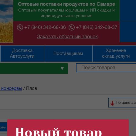
Оптовые поставки продуктов по Самаре
Оптовым покупателям юр.лицам и ИП скидки и
индивидуальные условия
+7 (846) 342-68-36
+7 (846) 342-68-37
Заказать обратный звонок
Доставка
Хранение
Поставщикам
Автоуслуги
склад.услуги
▼
 консервы
/
Плов
По цене з
рвы "Орский мясокомбинат"
Новый товар