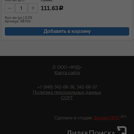
111.63
c
Кол-во (уп.)
0.05
Артикул: 08704
Добавить в корзину
© ООО «ФУД»
Карта сайта
+7 (846) 342-68-36, 342-68-37
Политика персональных данных
СОУТ
01:34 07/08/2026
2015
Сделано в студии
Экстил-ПРО