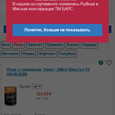
В нашем ассортименте появились Рыбная и
По весу за уп/меш
20
Мясная консервация ТМ БАРС.
Понятно, больше не показывать.
Мясные консервы "Барс"
Мясные консервы "Орский мясокомбинат"
Все
Плов
Паштет
Тушенка
Каша
Сердце
Ветчина
Перец
Тефтели
Голубцы
i
Плов с говядиной "Орск" 338гр*20шт/уп ТУ
(28.05.2025)
Ед.изм:
111.63
c
за 1 шт
Кол-во (шт):
Сумма: