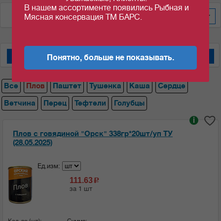
В нашем ассортименте появились Рыбная и
По цене за шт/кг
200
Мясная консервация ТМ БАРС.
Понятно, больше не показывать.
Мясные консервы "Барс"
Мясные консервы "Орский мясокомбинат"
Все
Плов
Паштет
Тушенка
Каша
Сердце
Ветчина
Перец
Тефтели
Голубцы
i
Плов с говядиной "Орск" 338гр*20шт/уп ТУ
(28.05.2025)
Ед.изм:
111.63
c
за 1 шт
Кол-во (шт):
Сумма: