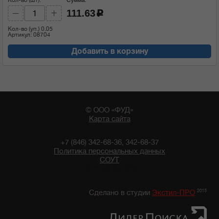
111.63
c
Кол-во (уп.)
0.05
Артикул: 08704
Добавить в корзину
© ООО «ФУД»
Карта сайта
+7 (846) 342-68-36, 342-68-37
Политика персональных данных
СОУТ
18:26 08/08/2026
2015
Сделано в студии
Экстил-ПРО