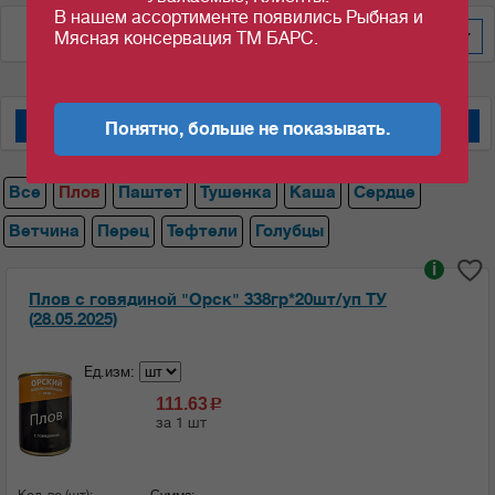
В нашем ассортименте появились Рыбная и
По весу за уп/меш
60
Мясная консервация ТМ БАРС.
Понятно, больше не показывать.
Мясные консервы "Барс"
Мясные консервы "Орский мясокомбинат"
Все
Плов
Паштет
Тушенка
Каша
Сердце
Ветчина
Перец
Тефтели
Голубцы
i
Плов с говядиной "Орск" 338гр*20шт/уп ТУ
(28.05.2025)
Ед.изм:
111.63
c
за 1 шт
Кол-во (шт):
Сумма: