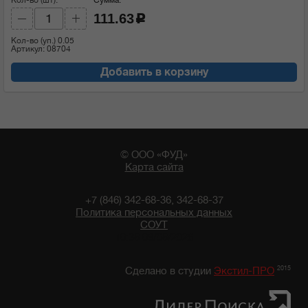
111.63
c
Кол-во (уп.)
0.05
Артикул: 08704
Добавить в корзину
© ООО «ФУД»
Карта сайта
+7 (846) 342-68-36, 342-68-37
Политика персональных данных
СОУТ
10:38 09/08/2026
2015
Сделано в студии
Экстил-ПРО