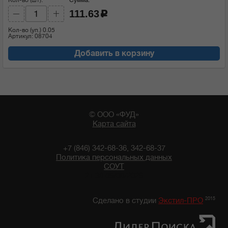
111.63
c
Кол-во (уп.)
0.05
Артикул: 08704
Добавить в корзину
© ООО «ФУД»
Карта сайта
+7 (846) 342-68-36, 342-68-37
Политика персональных данных
СОУТ
21:38 06/08/2026
2015
Сделано в студии
Экстил-ПРО