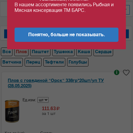
В нашем ассортименте появились Рыбная и
По цене за уп/меш
600
Мясная консервация ТМ БАРС.
Понятно, больше не показывать.
Мясные консервы "Барс"
Мясные консервы "Орский мясокомбинат"
Все
Плов
Паштет
Тушенка
Каша
Сердце
Ветчина
Перец
Тефтели
Голубцы
i
Плов с говядиной "Орск" 338гр*20шт/уп ТУ
(28.05.2025)
Ед.изм:
111.63
c
за 1 шт
Кол-во (шт):
Сумма: