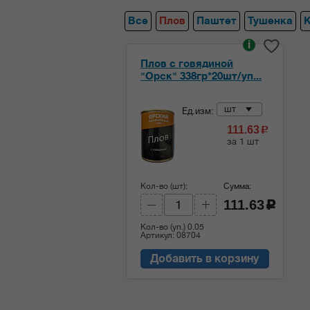
Все
Плов
Паштет
Тушенка
i
Плов с говядиной
"Орск" 338гр*20шт/уп...
шт
Ед.изм:
111.63
c
за 1 шт
Кол-во (шт):
Сумма:
111.63
c
Кол-во (уп.)
0.05
Артикул: 08704
Добавить в корзину