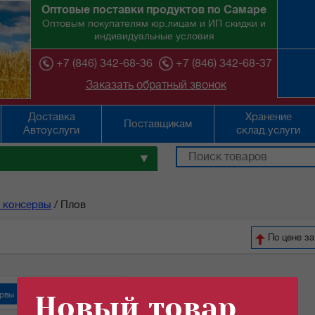
Оптовые поставки продуктов по Самаре
Оптовым покупателям юр.лицам и ИП скидки и
индивидуальные условия
+7 (846) 342-68-36
+7 (846) 342-68-37
Заказать обратный звонок
Доставка
Хранение
Поставщикам
Автоуслуги
склад.услуги
▼
 консервы
/
Плов
По цене за
рвы "Орский мясокомбинат"
Новый товар