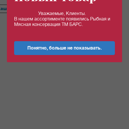
Каша
Сердце
Ветчина
Перец
Тефтели
Голубцы
Уважаемые, Клиенты.
В нашем ассортименте появились Рыбная и
Мясная консервация ТМ БАРС.
Понятно, больше не показывать.