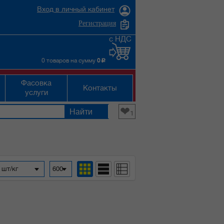
Вход в личный кабинет
Регистрация
с НДС
0 товаров на сумму
0
c
Фасовка
Контакты
услуги
❤
1
 шт/кг
600