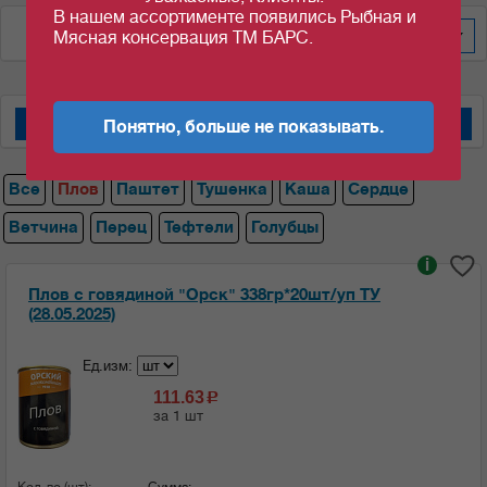
В нашем ассортименте появились Рыбная и
По весу за шт/кг
20
Мясная консервация ТМ БАРС.
Понятно, больше не показывать.
Мясные консервы "Барс"
Мясные консервы "Орский мясокомбинат"
Все
Плов
Паштет
Тушенка
Каша
Сердце
Ветчина
Перец
Тефтели
Голубцы
i
Плов с говядиной "Орск" 338гр*20шт/уп ТУ
(28.05.2025)
Ед.изм:
111.63
c
за 1 шт
Кол-во (шт):
Сумма: