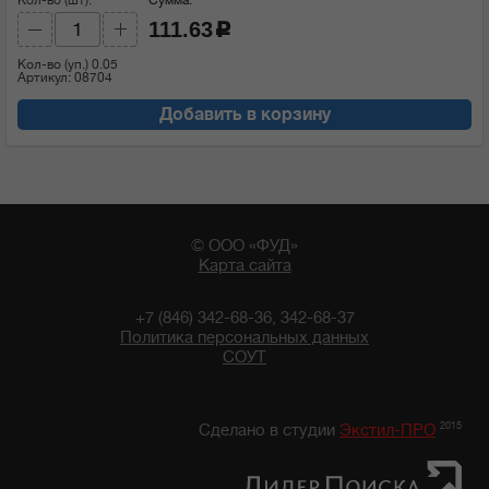
111.63
c
Кол-во (уп.)
0.05
Артикул: 08704
Добавить в корзину
© ООО «ФУД»
Карта сайта
+7 (846) 342-68-36, 342-68-37
Политика персональных данных
СОУТ
09:21 10/08/2026
2015
Сделано в студии
Экстил-ПРО