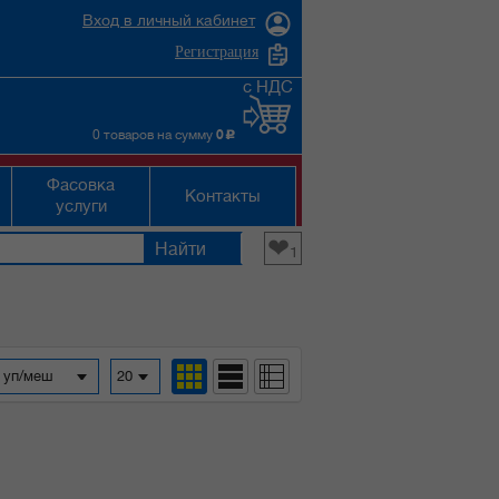
Вход в личный кабинет
Регистрация
с НДС
0 товаров на сумму
0
c
Фасовка
Контакты
услуги
❤
1
а уп/меш
20