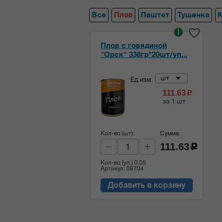
Все
Плов
Паштет
Тушенка
i
Плов с говядиной
"Орск" 338гр*20шт/уп...
шт
Ед.изм:
111.63
c
за 1 шт
Кол-во (шт):
Сумма:
111.63
c
Кол-во (уп.)
0.05
Артикул: 08704
Добавить в корзину