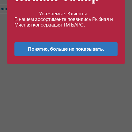
Каша
Сердце
Ветчина
Перец
Тефтели
Голубцы
Уважаемые, Клиенты.
В нашем ассортименте появились Рыбная и
Мясная консервация ТМ БАРС.
Понятно, больше не показывать.