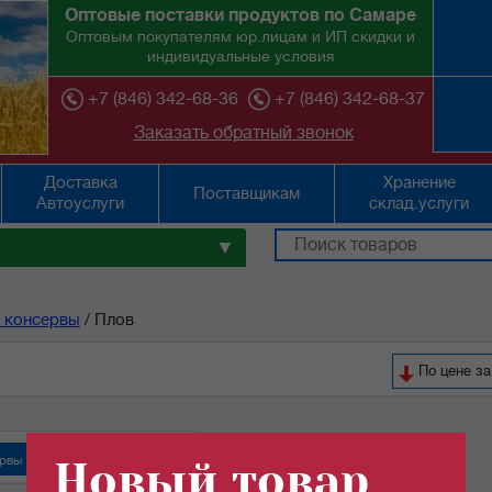
Оптовые поставки продуктов по Самаре
Оптовым покупателям юр.лицам и ИП скидки и
индивидуальные условия
+7 (846) 342-68-36
+7 (846) 342-68-37
Заказать обратный звонок
Доставка
Хранение
Поставщикам
Автоуслуги
склад.услуги
▼
 консервы
/
Плов
По цене з
рвы "Орский мясокомбинат"
Новый товар