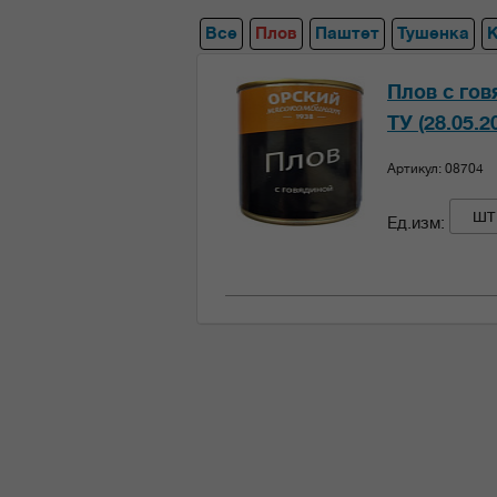
Все
Плов
Паштет
Тушенка
Плов с гов
ТУ (28.05.2
Артикул: 08704
шт
Ед.изм: