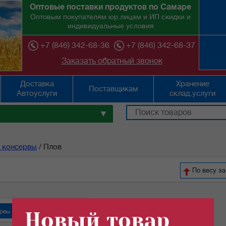
Оптовые поставки продуктов по Самаре
Оптовым покупателям юр.лицам и ИП скидки и
индивидуальные условия
+7 (846) 342-68-36
+7 (846) 342-68-37
Заказать обратный звонок
Доставка
Хранение
Поставщикам
Автоуслуги
склад.услуги
▼
 консервы
/
Плов
По весу з
рвы "Орский мясокомбинат"
Новый товар