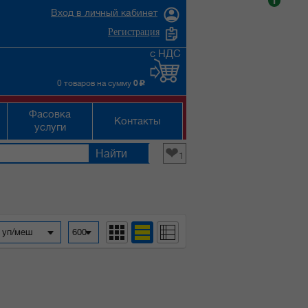
i
Вход в личный кабинет
Регистрация
с НДС
0 товаров на сумму
0
c
Фасовка
Контакты
услуги
❤
1
а уп/меш
600