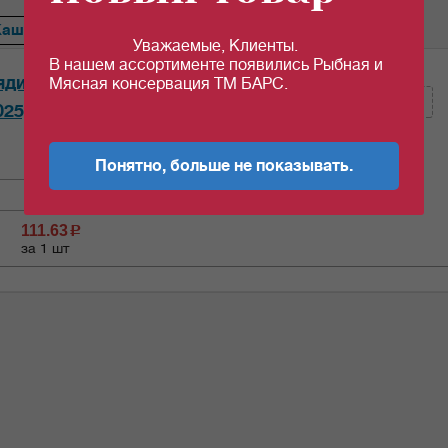
Каша
Сердце
Ветчина
Перец
Тефтели
Голубцы
Уважаемые, Клиенты.
В нашем ассортименте появились Рыбная и
Кол-во (шт):
ядиной "Орск" 338гр*20шт/уп
Мясная консервация ТМ БАРС.
025)
Кол-во (уп.)
0.05
Понятно, больше не показывать.
111.63
c
за 1 шт