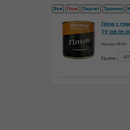
Все
Плов
Паштет
Тушенка
Плов с гов
ТУ (28.05.2
Артикул: 08704
шт
Ед.изм: