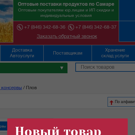
Оптовые поставки продуктов по Самаре
Оптовым покупателям юр.лицам и ИП скидки и
индивидуальные условия
+7 (846) 342-68-36
+7 (846) 342-68-37
Заказать обратный звонок
Доставка
Хранение
Поставщикам
Автоуслуги
склад.услуги
▼
 консервы
/
Плов
По ал
рвы "Орский мясокомбинат"
Новый товар