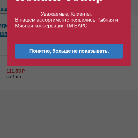
Каша
Сердце
Ветчина
Перец
Тефтели
Голубцы
Уважаемые, Клиенты.
В нашем ассортименте появились Рыбная и
Кол-во (шт):
ядиной "Орск" 338гр*20шт/уп
Мясная консервация ТМ БАРС.
025)
Кол-во (уп.)
0.05
Понятно, больше не показывать.
111.63
c
за 1 шт