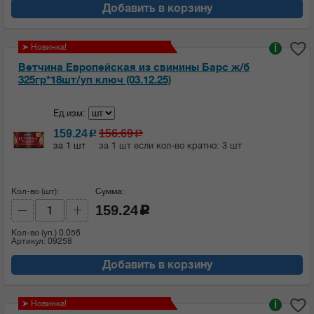
Добавить в корзину
➤ Новинка!
i
Ветчина Европейская из свинины Барс ж/б
325гр*18шт/уп ключ (03.12.25)
Ед.изм:
159.24
156.69
c
c
за 1 шт
за 1 шт если кол-во кратно: 3 шт
Кол-во (шт):
Сумма:
159.24
c
Кол-во (уп.)
0.056
Артикул: 09258
Добавить в корзину
➤ Новинка!
i