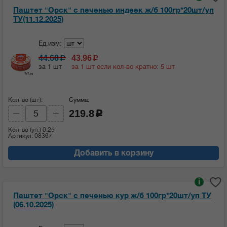
Паштет "Орск" с печенью индеек ж/б 100гр*20шт/уп
ТУ(11.12.2025)
Ед.изм:
44.68
43.96
c
c
за 1 шт
за 1 шт если кол-во кратно: 5 шт
Кол-во (шт):
Сумма:
219.8
c
Кол-во (уп.)
0.25
Артикул: 08367
Добавить в корзину
i
Паштет "Орск" с печенью кур ж/б 100гр*20шт/уп ТУ
(06.10.2025)