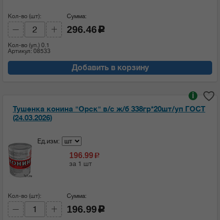
Кол-во (шт):
Сумма:
296.46
c
Кол-во (уп.)
0.1
Артикул: 08533
Добавить в корзину
i
Тушенка конина "Орск" в/с ж/б 338гр*20шт/уп ГОСТ
(24.03.2026)
Ед.изм:
196.99
c
за 1 шт
Кол-во (шт):
Сумма:
196.99
c