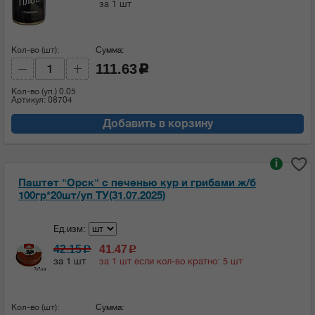
за 1 шт
Кол-во (шт):
Сумма:
111.63
c
Кол-во (уп.)
0.05
Артикул: 08704
Добавить в корзину
i
Паштет "Орск" с печенью кур и грибами ж/б
100гр*20шт/уп ТУ(31.07.2025)
Ед.изм:
42.15
41.47
c
c
за 1 шт
за 1 шт если кол-во кратно: 5 шт
Кол-во (шт):
Сумма: