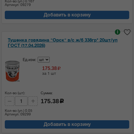
Кол-во (уп.)
0.167
Артикул: 09279
Добавить в корзину
i
Тушенка говядина "Орск" в/с ж/б 338гр* 20шт/уп
ГОСТ (17.04.2026)
Ед.изм:
175.38
c
за 1 шт
Кол-во (шт):
Сумма:
175.38
c
Кол-во (уп.)
0.05
Артикул: 09299
Добавить в корзину