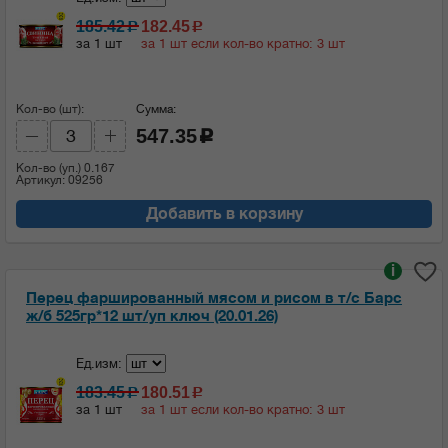
185.42
182.45
c
c
за 1 шт
за 1 шт если кол-во кратно: 3 шт
Кол-во (шт):
Сумма:
547.35
c
Кол-во (уп.)
0.167
Артикул: 09256
Добавить в корзину
i
Перец фаршированный мясом и рисом в т/с Барс
ж/б 525гр*12 шт/уп ключ (20.01.26)
Ед.изм:
183.45
180.51
c
c
за 1 шт
за 1 шт если кол-во кратно: 3 шт