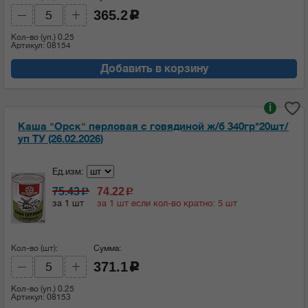
365.2
c
Кол-во (уп.)
0.25
Артикул: 08154
Добавить в корзину
i
Каша "Орск" перловая с говядиной ж/б 340гр*20шт/
уп ТУ (26.02.2026)
Ед.изм:
75.43
74.22
c
c
за 1 шт
за 1 шт если кол-во кратно: 5 шт
Кол-во (шт):
Сумма:
371.1
c
Кол-во (уп.)
0.25
Артикул: 08153