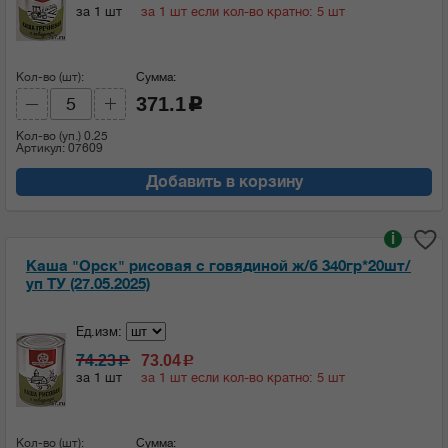
за 1 шт
за 1 шт если кол-во кратно: 5 шт
Кол-во (шт):
Сумма:
371.1
c
Кол-во (уп.)
0.25
Артикул: 07609
Добавить в корзину
i
Каша "Орск" рисовая с говядиной ж/б 340гр*20шт/
уп ТУ (27.05.2025)
Ед.изм:
74.23
73.04
c
c
за 1 шт
за 1 шт если кол-во кратно: 5 шт
Кол-во (шт):
Сумма: