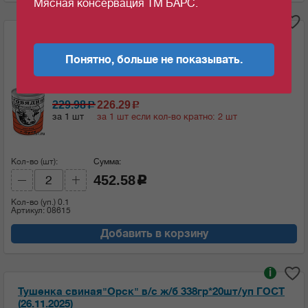
Мясная консервация ТМ БАРС.
i
Тушенка говядина "Орск" Слава" в/с ж/б
338гр*20шт/уп ГОСТ (20.04.2026 )
Понятно, больше не показывать.
Ед.изм:
229.98
226.29
c
c
за 1 шт
за 1 шт если кол-во кратно: 2 шт
Кол-во (шт):
Сумма:
452.58
c
Кол-во (уп.)
0.1
Артикул: 08615
Добавить в корзину
i
Тушенка свиная"Орск" в/с ж/б 338гр*20шт/уп ГОСТ
(26.11.2025)