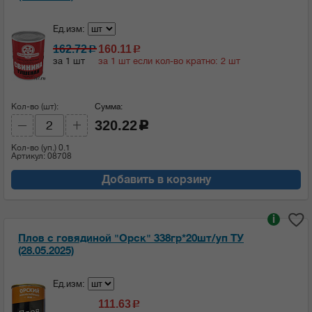
Ед.изм:
162.72
160.11
c
c
за 1 шт
за 1 шт если кол-во кратно: 2 шт
Кол-во (шт):
Сумма:
320.22
c
Кол-во (уп.)
0.1
Артикул: 08708
Добавить в корзину
i
Плов с говядиной "Орск" 338гр*20шт/уп ТУ
(28.05.2025)
Ед.изм:
111.63
c