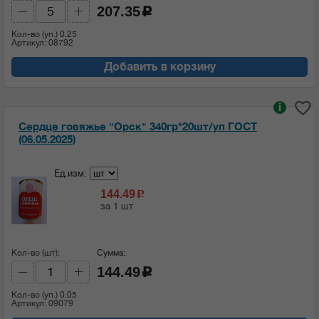
207.35
c
Кол-во (уп.)
0.25
Артикул: 08792
Добавить в корзину
i
Сердце говяжье "Орск" 340гр*20шт/уп ГОСТ
(06.05.2025)
Ед.изм:
144.49
c
за 1 шт
Кол-во (шт):
Сумма:
144.49
c
Кол-во (уп.)
0.05
Артикул: 09079