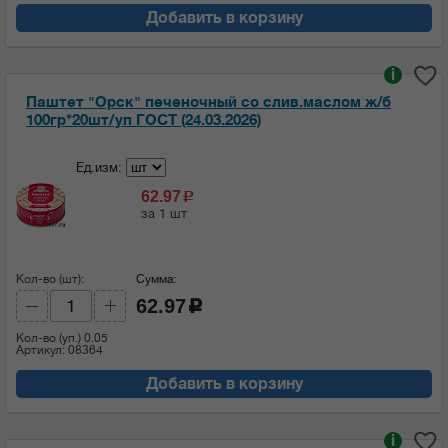
Добавить в корзину
i
Паштет "Орск" печеночный со слив.маслом ж/б
100гр*20шт/уп ГОСТ (24.03.2026)
Ед.изм:
62.97
c
за 1 шт
Кол-во (шт):
Сумма:
62.97
c
Кол-во (уп.)
0.05
Артикул: 08364
Добавить в корзину
i