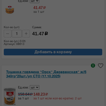
Ед.изм:
41.47
c
за 1 шт
Кол-во (шт):
Сумма:
41.47
c
Кол-во (уп.)
0.05
Артикул: 08613
Добавить в корзину
i
Тушенка говядина "Орск" Деревенская" ж/б
340гр*20шт./уп СТО (17.10.2025)
Ед.изм:
150.64
148.23
c
c
за 1 шт
за 1 шт если кол-во кратно: 2 шт