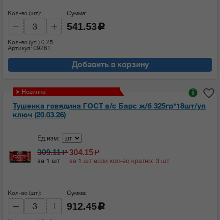
Кол-во (шт):
Сумма:
541.53
c
Кол-во (уп.)
0.25
Артикул: 09261
Добавить в корзину
➤ Новинка!
i
Тушенка говядина ГОСТ в/с Барс ж/б 325гр*18шт/уп
ключ (20.03.26)
Ед.изм:
309.11
304.15
c
c
за 1 шт
за 1 шт если кол-во кратно: 3 шт
Кол-во (шт):
Сумма:
912.45
c