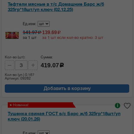
Тефтели мясные в т/с Домашние Барс ж/б
325гр*18шт/уп ключ (02.12.25)
Ед.изм:
141.97
139.69
c
c
за 1 шт
за 1 шт если кол-во кратно: 3 шт
Кол-во (шт):
Сумма:
419.07
c
Кол-во (уп.)
0.167
Артикул: 09262
Добавить в корзину
➤ Новинка!
i
Тушенка свиная ГОСТ в/с Барс ж/б 325гр*18шт/уп
ключ (20.01.26)
Ед.изм: