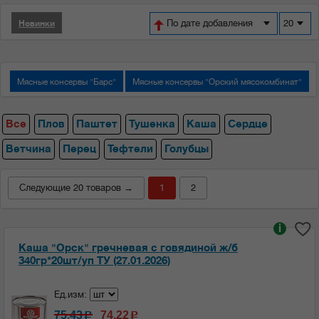
По дате добавления
20
Новинки
Мясные консервы "Барс"
Мясные консервы "Орский мясокомбинат"
Все
Плов
Паштет
Тушенка
Каша
Сердце
Ветчина
Перец
Тефтели
Голубцы
Следующие 20 товаров →
1
2
i
Каша "Орск" гречневая с говядиной ж/б
340гр*20шт/уп ТУ (27.01.2026)
Ед.изм:
75.43
74.22
c
c