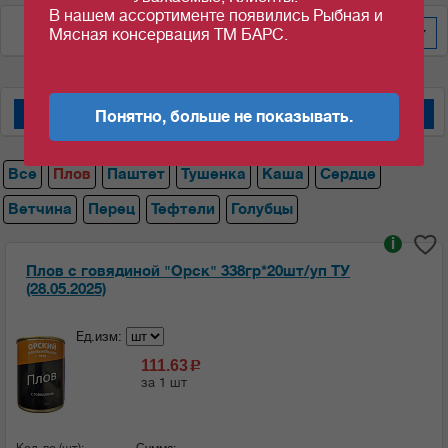
В нашем ассортименте появились Рыбная и
По дате добавления
20
Мясная консервация ТМ БАРС.
Понятно, больше не показывать.
Мясные консервы "Барс"
Мясные консервы "Орский мясокомбинат"
Все
Плов
Паштет
Тушенка
Каша
Сердце
Ветчина
Перец
Тефтели
Голубцы
i
Плов с говядиной "Орск" 338гр*20шт/уп ТУ
(28.05.2025)
Ед.изм:
111.63
c
за 1 шт
Кол-во (шт):
Сумма: