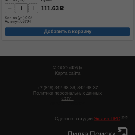
111.63
c
Кол-во (уп.)
0.05
Артикул: 08704
Добавить в корзину
© ООО «ФУД»
Карта сайта
+7 (846) 342-68-36, 342-68-37
Политика персональных данных
СОУТ
06:32 10/08/2026
2015
Сделано в студии
Экстил-ПРО