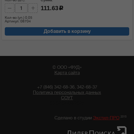
111.63
c
Кол-во (уп.)
0.05
Артикул: 08704
Добавить в корзину
© ООО «ФУД»
Карта сайта
+7 (846) 342-68-36, 342-68-37
Политика персональных данных
СОУТ
03:02 07/08/2026
2015
Сделано в студии
Экстил-ПРО