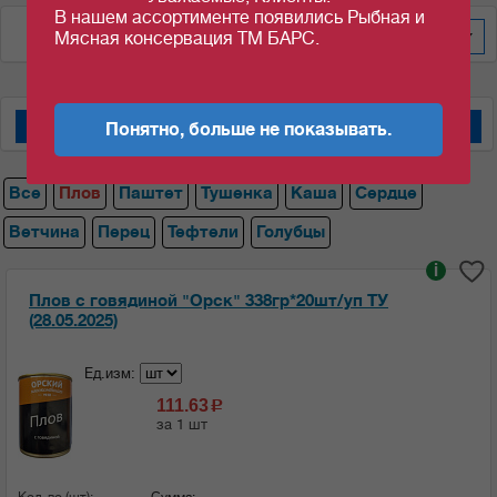
В нашем ассортименте появились Рыбная и
По алфавиту
20
Мясная консервация ТМ БАРС.
Понятно, больше не показывать.
Мясные консервы "Барс"
Мясные консервы "Орский мясокомбинат"
Все
Плов
Паштет
Тушенка
Каша
Сердце
Ветчина
Перец
Тефтели
Голубцы
i
Плов с говядиной "Орск" 338гр*20шт/уп ТУ
(28.05.2025)
Ед.изм:
111.63
c
за 1 шт
Кол-во (шт):
Сумма: