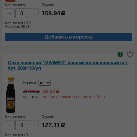
Кол-во (шт):
Сумма:
158.94
c
Кол-во (уп.)
0.2
Артикул: 08134
Добавить в корзину
i
Соус овощной "MIVIMEX" соевый классический пл/
бут. 200г*30/уп
Ед.изм:
43.06
42.37
c
c
за 1 шт
за 1 шт если кол-во кратно: 3 шт
Кол-во (шт):
Сумма:
127.11
c
Кол-во (уп.)
0.1