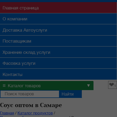
Главная
страница
О компании
Доставка
Автоуслуги
Поставщикам
Хранение
склад.услуги
Фасовка
услуги
Контакты
❤
≡
▼
Каталог товаров
1
Соус оптом в Самаре
Главная
/
Каталог продуктов
/