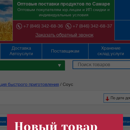
Оптовые поставки продуктов по Самаре
Оптовым покупателям юр.лицам и ИП скидки и
индивидуальные условия
+7 (846) 342-68-36
+7 (846) 342-68-37
Заказать обратный звонок
Доставка
Хранение
Поставщикам
Автоуслуги
склад.услуги
▼
ция быстрого приготовления
/
Соус
По дате д
ения
Новый товар
"Кухня без границ" продукция быстрого приготовления
"Роллтон