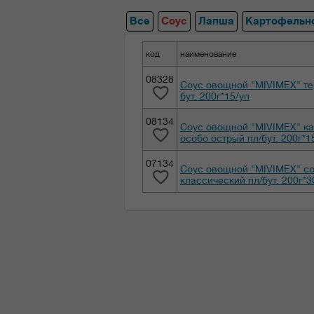
Все
Соус
Лапша
Картофельн
код
наименование
08328
Соус овощной "MIVIMEX" те
бут. 200г*15/уп
08134
Соус овощной "MIVIMEX" ка
особо острый пл/бут. 200г*1
07134
Соус овощной "MIVIMEX" с
классический пл/бут. 200г*3