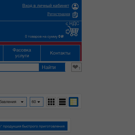
Вход в личный кабинет
Регистрация
с НДС
0 товаров на сумму
0
c
Фасовка
Контакты
услуги
❤
1
обавления
60
" продукция быстрого приготовления