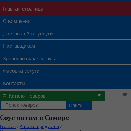
Главная
страница
О компании
Доставка
Автоуслуги
Поставщикам
Хранение
склад.услуги
Фасовка
услуги
Контакты
❤
≡
▼
Каталог товаров
1
Соус оптом в Самаре
Главная
/
Каталог продуктов
/