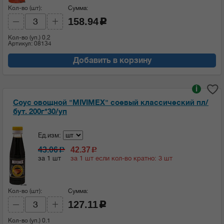
Кол-во (шт):
Сумма:
158.94
c
Кол-во (уп.)
0.2
Артикул: 08134
Добавить в корзину
i
Соус овощной "MIVIMEX" соевый классический пл/
бут. 200г*30/уп
Ед.изм:
43.06
42.37
c
c
за 1 шт
за 1 шт если кол-во кратно: 3 шт
Кол-во (шт):
Сумма:
127.11
c
Кол-во (уп.)
0.1