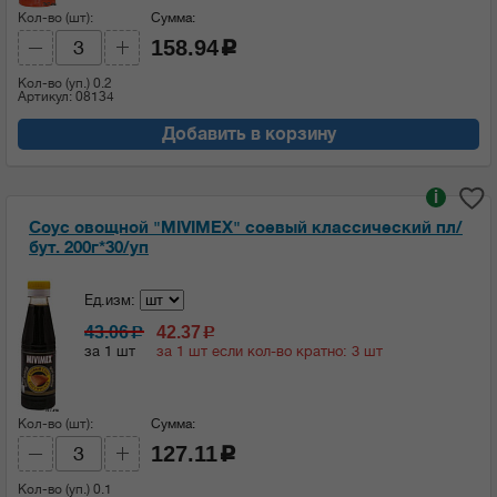
Кол-во (шт):
Сумма:
158.94
c
Кол-во (уп.)
0.2
Артикул: 08134
Добавить в корзину
i
Соус овощной "MIVIMEX" соевый классический пл/
бут. 200г*30/уп
Ед.изм:
43.06
42.37
c
c
за 1 шт
за 1 шт если кол-во кратно: 3 шт
Кол-во (шт):
Сумма:
127.11
c
Кол-во (уп.)
0.1