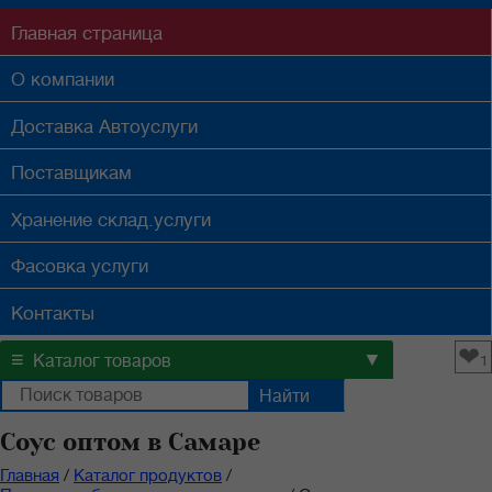
Главная
страница
О компании
Доставка
Автоуслуги
Поставщикам
Хранение
склад.услуги
Фасовка
услуги
Контакты
❤
≡
▼
Каталог товаров
1
Соус оптом в Самаре
Главная
/
Каталог продуктов
/