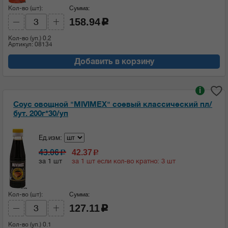
Кол-во (шт):
Сумма:
158.94
c
Кол-во (уп.)
0.2
Артикул: 08134
Добавить в корзину
i
Соус овощной "MIVIMEX" соевый классический пл/
бут. 200г*30/уп
Ед.изм:
43.06
42.37
c
c
за 1 шт
за 1 шт если кол-во кратно: 3 шт
Кол-во (шт):
Сумма:
127.11
c
Кол-во (уп.)
0.1