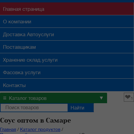
Главная
страница
О компании
Доставка
Автоуслуги
Поставщикам
Хранение
склад.услуги
Фасовка
услуги
Контакты
❤
≡
▼
Каталог товаров
1
Соус оптом в Самаре
Главная
/
Каталог продуктов
/