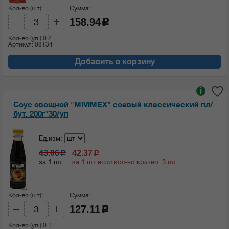
Кол-во (шт):
Сумма:
158.94
c
Кол-во (уп.)
0.2
Артикул: 08134
Добавить в корзину
i
Соус овощной "MIVIMEX" соевый классический пл/
бут. 200г*30/уп
Ед.изм:
43.06
42.37
c
c
за 1 шт
за 1 шт если кол-во кратно: 3 шт
Кол-во (шт):
Сумма:
127.11
c
Кол-во (уп.)
0.1