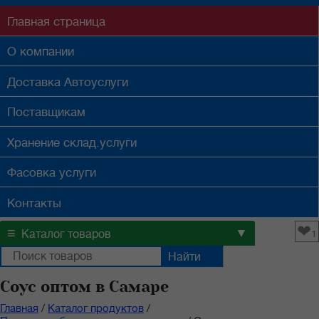
Главная
страница
О компании
Доставка
Автоуслуги
Поставщикам
Хранение
склад.услуги
Фасовка
услуги
Контакты
❤
≡
▼
Каталог товаров
1
Соус оптом в Самаре
Главная
/
Каталог продуктов
/