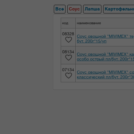
Все
Соус
Лапша
Картофельн
код
наименование
08328
Соус овощной "MIVIMEX" те
бут. 200г*15/уп
08134
Соус овощной "MIVIMEX" ка
особо острый пл/бут. 200г*1
07134
Соус овощной "MIVIMEX" с
классический пл/бут. 200г*3