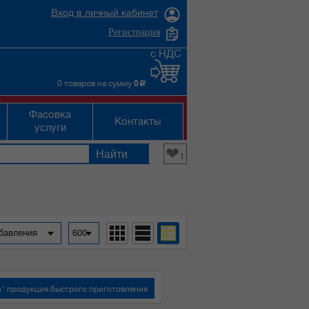
Вход в личный кабинет
Регистрация
с НДС
0 товаров на сумму
0
c
Фасовка
Контакты
услуги
❤
1
обавления
600
" продукция быстрого приготовления