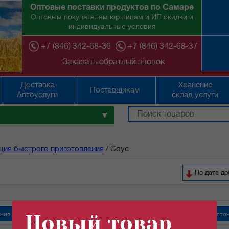
Оптовые поставки продуктов по Самаре
Оптовым покупателям юр.лицам и ИП скидки и
индивидуальные условия
+7 (846) 342-68-36
+7 (846) 342-68-37
Заказать обратный звонок
Доставка
Хранение
Поставщикам
Автоуслуги
склад.услуги
▼
ция быстрого приготовления
/
Соус
По дате д
ения
Новый товар
"Кухня без границ" продукция быстрого приготовления
"Роллтон