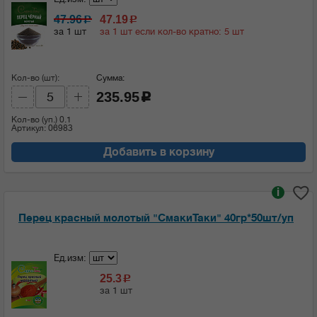
47.96
47.19
c
c
за 1 шт
за 1 шт если кол-во кратно: 5 шт
Кол-во (шт):
Сумма:
235.95
c
Кол-во (уп.)
0.1
Артикул: 06983
Добавить в корзину
i
Перец красный молотый "СмакиТаки" 40гр*50шт/уп
Ед.изм:
25.3
c
за 1 шт