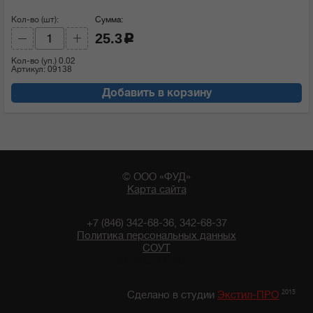
Кол-во (шт):
Сумма:
25.3
c
Кол-во (уп.)
0.02
Артикул: 09138
Добавить в корзину
© ООО «ФУД»
Карта сайта
+7 (846) 342-68-36, 342-68-37
Политика персональных данных
СОУТ
01:18 08/08/2026
2015
Сделано в студии
Экстил-ПРО