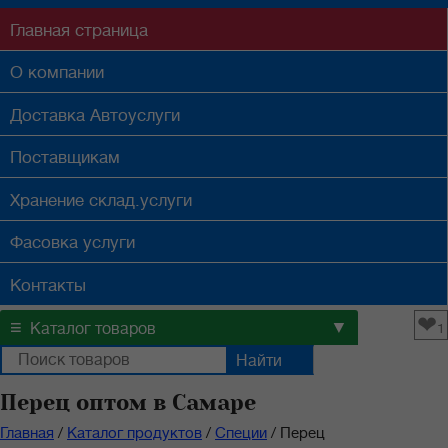
Главная
страница
О компании
Доставка
Автоуслуги
Поставщикам
Хранение
склад.услуги
Фасовка
услуги
Контакты
❤
≡
▼
Каталог товаров
1
Перец оптом в Самаре
Главная
/
Каталог продуктов
/
Специи
/
Перец