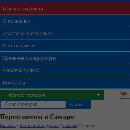
Главная
страница
О компании
Доставка
Автоуслуги
Поставщикам
Хранение
склад.услуги
Фасовка
услуги
Контакты
❤
≡
▼
Каталог товаров
1
Перец оптом в Самаре
Главная
/
Каталог продуктов
/
Специи
/
Перец