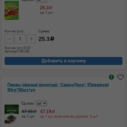
25.3
c
за 1 шт
Кол-во (шт):
Сумма:
25.3
c
Кол-во (уп.)
0.02
Артикул: 09138
Добавить в корзину
i
Перец чёрный молотый "СмакиТаки" (Премиум)
50гр*50шт/уп
Ед.изм:
47.96
47.19
c
c
за 1 шт
за 1 шт если кол-во кратно: 5 шт