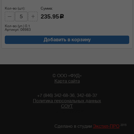
Кол-во (шт):
Сумма:
235.95
c
Кол-во (уп.)
0.1
Артикул: 06983
Добавить в корзину
© ООО «ФУД»
Карта сайта
+7 (846) 342-68-36, 342-68-37
Политика персональных данных
СОУТ
11:31 07/08/2026
2015
Сделано в студии
Экстил-ПРО