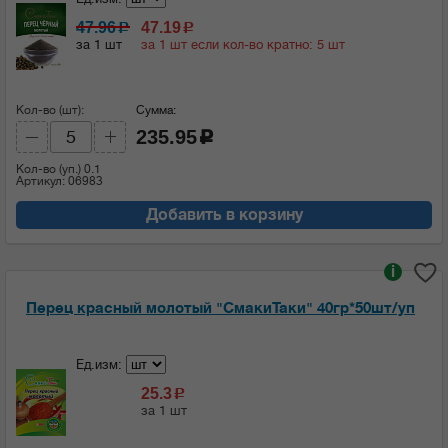
47.96
47.19
c
c
за 1 шт
за 1 шт если кол-во кратно: 5 шт
Кол-во (шт):
Сумма:
235.95
c
Кол-во (уп.)
0.1
Артикул: 06983
Добавить в корзину
i
Перец красный молотый "СмакиТаки" 40гр*50шт/уп
Ед.изм:
25.3
c
за 1 шт