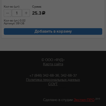
Кол-во (шт):
Сумма:
25.3
c
Кол-во (уп.)
0.02
Артикул: 09138
Добавить в корзину
© ООО «ФУД»
Карта сайта
+7 (846) 342-68-36, 342-68-37
Политика персональных данных
СОУТ
11:10 08/08/2026
2015
Сделано в студии
Экстил-ПРО