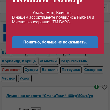
По весу за уп/меш
200
Уважаемые, Клиенты.
В нашем ассортименте появились Рыбная и
Мясная консервация ТМ БАРС.
Специи "АВС"
Специи "Магги""
Специи "СмакиТаки"
Специи "Спецаромат"
Понятно, больше не показывать.
Все
Магги
Лавровый
Перец
Приправа
Кориандр, Корица
Желатин
Разрыхлитель
Лимонная
Сухари
Ванилин
Петрушка
Сахарная
Чеснок
Укроп
i
Лимонная кислота "СмакиТаки" 100гр*50шт/уп
Ед.изм: