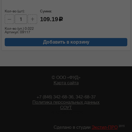
Кол-во (шт):
Сумма:
109.19
c
Кол-во (уп.)
0.022
Артикул: 09117
Добавить в корзину
© ООО «ФУД»
Карта сайта
+7 (846) 342-68-36, 342-68-37
Политика персональных данных
СОУТ
16:42 09/08/2026
2015
Сделано в студии
Экстил-ПРО