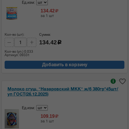
Ед.изм:
134.42
c
за 1 шт
Кол-во (шт):
Сумма:
134.42
c
Кол-во (уп.)
0.033
Артикул: 09331
Добавить в корзину
i
Молоко сгущ. "Назаровский МКК" ж/б 380гр*45шт/
уп ГОСТ(26.12.2025)
Ед.изм:
109.19
c
за 1 шт