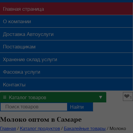
Главная
страница
О компании
Доставка
Автоуслуги
Поставщикам
Хранение
склад.услуги
Фасовка
услуги
Контакты
❤
≡
▼
Каталог товаров
1
Молоко оптом в Самаре
Главная
/
Каталог продуктов
/
Бакалейные товары
/
Молоко