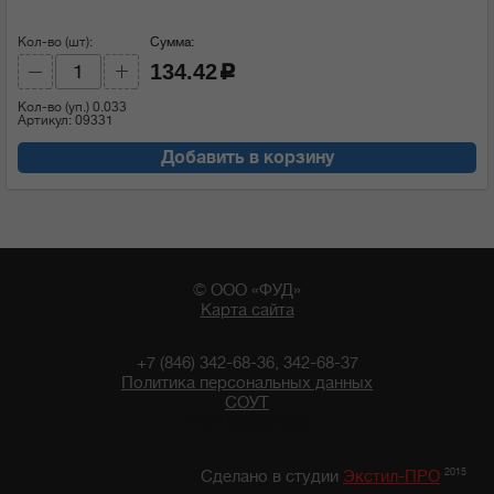
Кол-во (шт):
Сумма:
134.42
c
Кол-во (уп.)
0.033
Артикул: 09331
Добавить в корзину
© ООО «ФУД»
Карта сайта
+7 (846) 342-68-36, 342-68-37
Политика персональных данных
СОУТ
14:23 08/08/2026
2015
Сделано в студии
Экстил-ПРО