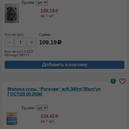
Ед.изм:
109.19
c
за 1 шт
Кол-во (шт):
Сумма:
109.19
c
Кол-во (уп.)
0.022
Артикул: 09117
Добавить в корзину
i
Молоко сгущ. "Рогачев" ж/б 380гр*30шт/уп
ГОСТ(25.05.2026)
Ед.изм:
134.42
c
за 1 шт