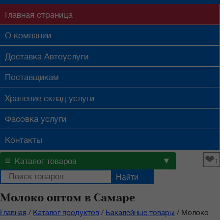
Главная
страница
О компании
Доставка
Автоуслуги
Поставщикам
Хранение
склад.услуги
Фасовка
услуги
Контакты
❤
≡
▼
Каталог товаров
1
Молоко оптом в Самаре
Главная
/
Каталог продуктов
/
Бакалейные товары
/
Молоко