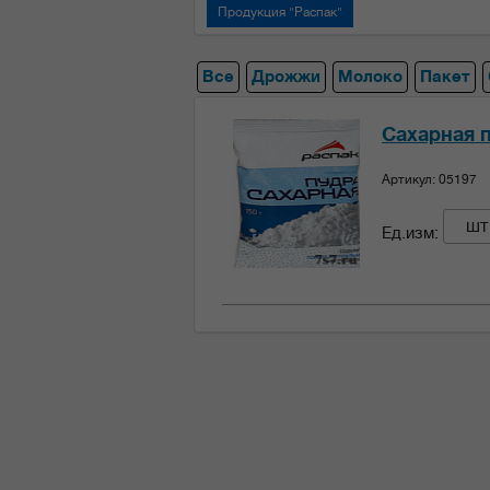
Продукция "Распак"
Все
Дрожжи
Молоко
Пакет
Сахарная п
Артикул: 05197
шт
Ед.изм: