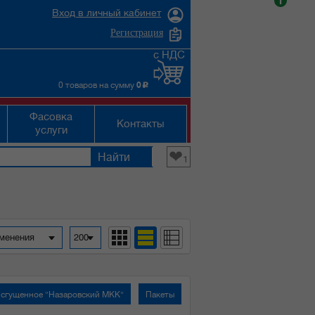
i
Вход в личный кабинет
Регистрация
с НДС
0 товаров на сумму
0
c
Фасовка
Контакты
услуги
❤
1
зменения
200
сгущенное "Назаровский МКК"
Пакеты