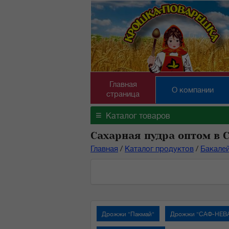
Главная
О компании
страница
≡
Каталог товаров
Сахарная пудра оптом в 
Главная
/
Каталог продуктов
/
Бакале
Дрожжи "Пакмай"
Дрожжи "САФ-НЕВ