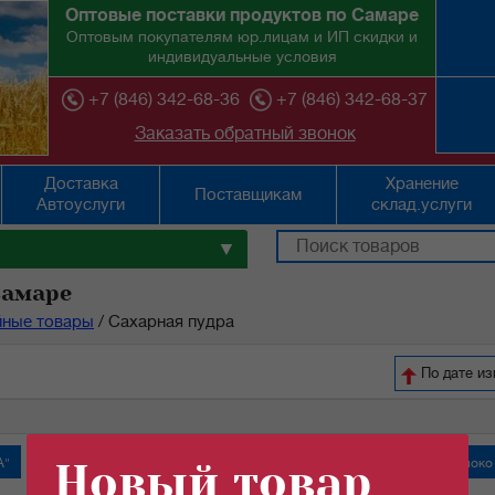
Оптовые поставки продуктов по Самаре
Оптовым покупателям юр.лицам и ИП скидки и
индивидуальные условия
+7 (846) 342-68-36
+7 (846) 342-68-37
Заказать обратный звонок
Доставка
Хранение
Поставщикам
Автоуслуги
склад.услуги
▼
Самаре
йные товары
/
Сахарная пудра
По дате и
А"
Крабовые палочки
Новый товар
Молоко сгущенное "Алексеевское"
Молоко 