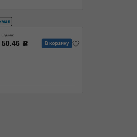
хмал
Сумма:
50.46
c
В корзину