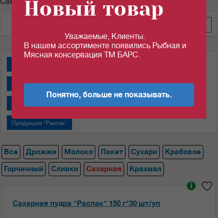
Новый товар
Сахарная пудра
По весу за уп/меш
Уважаемые, Клиенты.
В нашем ассортименте появились Рыбная и
Мясная консервация ТМ БАРС.
Дрожжи "Пакмай"
Дрожжи "САФ-НЕВА"
Крабовые палочки
Молоко сгущенное "Алексеевское"
Понятно, больше не показывать.
Молоко сгущенное "Назаровский МКК"
Пакеты
Продукция "Распак"
Все
Дрожжи
Молоко
Пакет
Сухари
Крабовое
Горчичный
Сливки
Сахарная
Крахмал
i
Сахарная пудра "Распак" 150 г*30 шт/уп