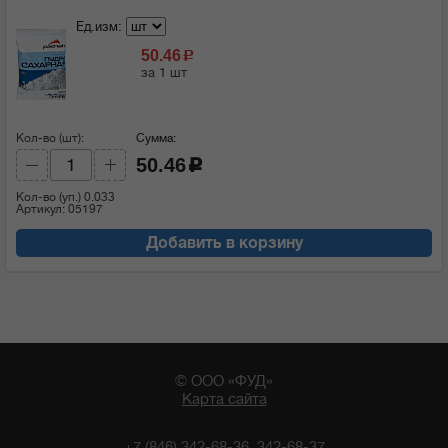
Ед.изм:
50.46
c
за 1 шт
Кол-во (шт):
Сумма:
50.46
c
Кол-во (уп.)
0.033
Артикул: 05197
Добавить в корзину
© ООО «ФУД»
Карта сайта
+7 (846) 342-68-36, 342-68-37