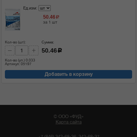
Ед.изм:
50.46
c
за 1 шт
Кол-во (шт):
Сумма:
50.46
c
Кол-во (уп.)
0.033
Артикул: 05197
Добавить в корзину
© ООО «ФУД»
Карта сайта
+7 (846) 342-68-36, 342-68-37