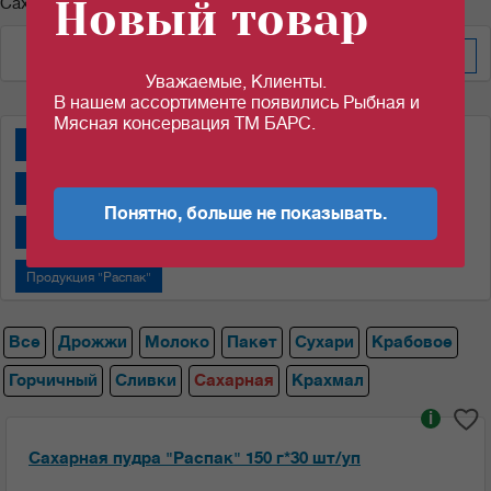
Новый товар
Сахарная пудра
По дате добавления
Уважаемые, Клиенты.
В нашем ассортименте появились Рыбная и
Мясная консервация ТМ БАРС.
Дрожжи "Пакмай"
Дрожжи "САФ-НЕВА"
Крабовые палочки
Молоко сгущенное "Алексеевское"
Понятно, больше не показывать.
Молоко сгущенное "Назаровский МКК"
Пакеты
Продукция "Распак"
Все
Дрожжи
Молоко
Пакет
Сухари
Крабовое
Горчичный
Сливки
Сахарная
Крахмал
i
Сахарная пудра "Распак" 150 г*30 шт/уп